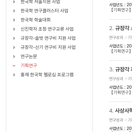
한국학 저술지원 사업
사업년도 : 20
연산자
사용 예
【기획연구】
한국학 연구클러스터 사업
“정조”와 “정약
AND
정조 AND 정약용
한국학 학술대회
색
2.
규장각 
신진학자 초청 연구교류 사업
OR
정조 OR 정약용
“정조” 또는 “정
연구성과
기
규장각-솔벗 연구비 지원 사업
“정조”가 나온 후
NOT
정조 NOT 정약용
료를 검색
사업년도 : 20
규장각-산기 연구비 지원 사업
【기획연구
연구논문
동시에 여러 개의 연산자를 사용할 수 있습니다.
기획연구
3.
규장각 
홍재 한국학 펠로십 프로그램
연구성과
기
사업년도 : 20
【기획연구】
4.
사상사학
연구성과
기
사업년도 : 20