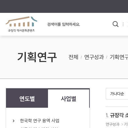
규장각의 어제와 오늘
사료와 문학으로 본
교
한국사
규장각 칼럼
고전문학 속 옛 사람들
기획연구
규장각 소개영상
고대
전체
연구성과
기획연
고려
조선 전기
조선 후기
근대
연도별
사업별
검색하기
다시쓰
1.
규장각 
한국학 연구 용역 사업
검색 연산자 사용안내
연구성과
기