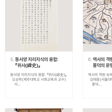
5.
동서양 지리지식의 융합:
6.
역사의 격
『위사(緯史)』
풍덕의 운
동서양 지리지식의 융합: 『위사(緯史)』
역사의 격랑 속
오상학(제주대학교 사회교육과 교수)
김태웅(서울대학
서...
풍덕...