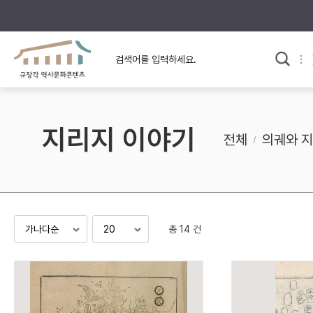
규장각의 어제와 오늘
사료와 문학으로 본
교
한국사
규장각 칼럼
고전문학 속 옛 사람들
지리지 이야기
규장각 소개영상
고대
전체
의궤와 
고려
조선 전기
조선 후기
근대
총 14 건
검색하기
다시쓰
검색 연산자 사용안내