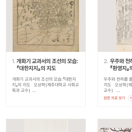
연산자
사용 예
“정조”와 “정약
AND
정조 AND 정약용
색
OR
정조 OR 정약용
“정조” 또는 “정
“정조”가 나온 후
NOT
정조 NOT 정약용
료를 검색
동시에 여러 개의 연산자를 사용할 수 있습니다.
1.
개화기 교과서의 조선의 모습:
2.
우주와 천하
『대한지지』의 지도
『환영지』
개화기 교과서의 조선의 모습:『대한지
우주와 천하를 품
지』의 지도 오상학(제주대학교 사회교
지도 오상학(
육과 교수) ...
교수) ...
원문 자료 보기