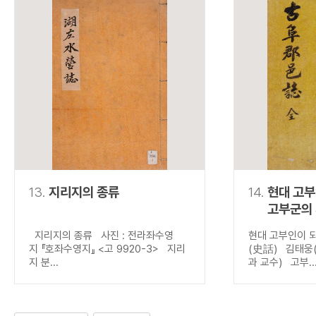
13.
지리지의 종류
14.
현대 고
고부군의
지리지의 종류 사진 : 전라좌수영
현대 고부인이 
지 『호좌수영지』 <고 9920-3> 지리
(史話) 김태웅
지 분...
과 교수) 고부..