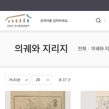
규장각의 어제와 오늘
사료와 문학으로 본
교
한국사
규장각 칼럼
고전문학 속 옛 사람들
의궤와 지리지
규장각 소개영상
고대
전체
의궤와 
고려
조선 전기
조선 후기
근대
총 37 건
검색하기
다시쓰
검색 연산자 사용안내