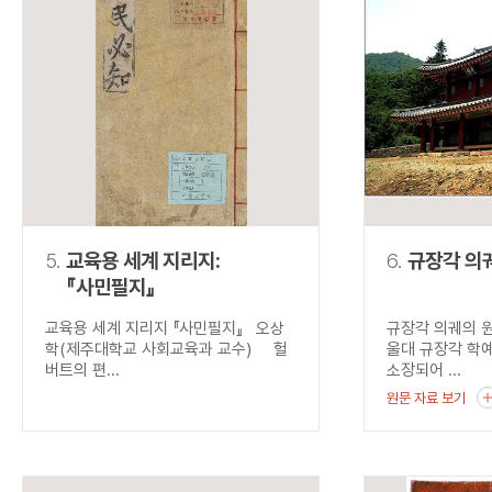
5.
교육용 세계 지리지:
6.
규장각 의
『사민필지』
교육용 세계 지리지 『사민필지』 오상
규장각 의궤의 
학(제주대학교 사회교육과 교수) 헐
울대 규장각 학
버트의 편...
소장되어 ...
원문 자료 보기