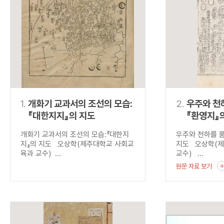
연산자
사용 예
“정조”와 “정약
AND
정조 AND 정약용
색
OR
정조 OR 정약용
“정조” 또는 “정
“정조”가 나온 후
NOT
정조 NOT 정약용
료를 검색
동시에 여러 개의 연산자를 사용할 수 있습니다.
1.
개화기 교과서의 조선의 모습:
2.
우주와 천하
『대한지지』의 지도
『환영지』
개화기 교과서의 조선의 모습:『대한지
우주와 천하를 품
지』의 지도 오상학(제주대학교 사회교
지도 오상학(
육과 교수) ...
교수) ...
원문 자료 보기