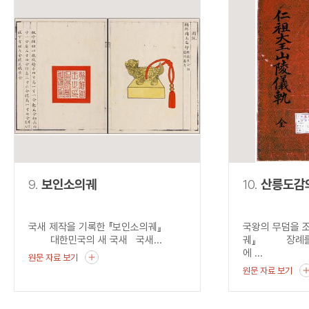
9.
보인소의궤
10.
산릉도감
국새 제작을 기록한 『보인소의궤』
국왕의 무덤을 
대한민국의 새 국새 국새...
궤』 장례를 
에 ...
원문 자료 보기
원문 자료 보기