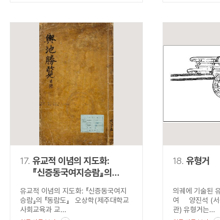
17.
유교적 이념의 지도화:
18.
유형거
『신증동국여지승람』의
『동람도』
유교적 이념의 지도화: 『신증동국여지
의궤에 기술된 
승람』의 『동람도』 오상학(제주대학교
여 양진석 (서
사회교육과 교...
관) 유형거는...