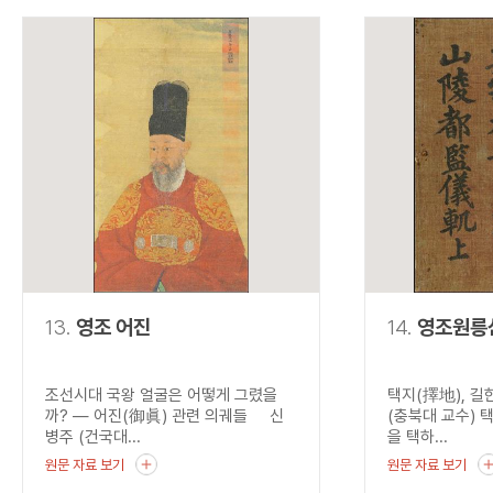
13.
영조 어진
14.
영조원릉
조선시대 국왕 얼굴은 어떻게 그렸을
택지(擇地), 길
까? ― 어진(御眞) 관련 의궤들 신
(충북대 교수) 택
병주 (건국대...
을 택하...
원문 자료 보기
원문 자료 보기