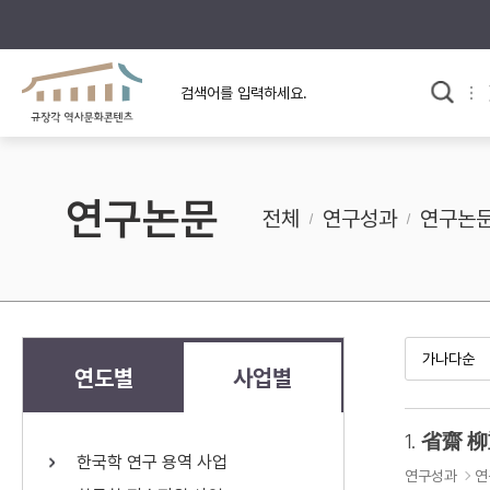
규장각의 어제와 오늘
사료와 문학으로 본
교
한국사
규장각 칼럼
고전문학 속 옛 사람들
연구논문
규장각 소개영상
고대
전체
연구성과
연구논
고려
조선 전기
조선 후기
근대
연도별
사업별
검색하기
다시쓰
1.
省齋 柳
한국학 연구 용역 사업
검색 연산자 사용안내
연구성과
연