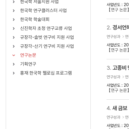
한국학 저술지원 사업
사업년도 : 20
연산자
사용 예
【연구 논문
한국학 연구클러스터 사업
“정조”와 “정약
AND
정조 AND 정약용
한국학 학술대회
색
2.
경서언해
신진학자 초청 연구교류 사업
OR
정조 OR 정약용
“정조” 또는 “정
연구성과
연
규장각-솔벗 연구비 지원 사업
“정조”가 나온 후
NOT
정조 NOT 정약용
료를 검색
사업년도 : 20
규장각-산기 연구비 지원 사업
【연구 논문
연구논문
동시에 여러 개의 연산자를 사용할 수 있습니다.
기획연구
3.
고종비 
홍재 한국학 펠로십 프로그램
연구성과
연
사업년도 : 20
【연구 논문
4.
새 금보
연구성과
연
사업년도 : 20