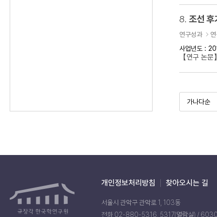
8.
조선 후
연구성과
연
사업년도 : 20
【연구 논문】
개인정보처리방침
찾아오시는 길
서울시 관악구 관악로 1, 103동
전화 02-880-5316, 5317(열람실) / 603