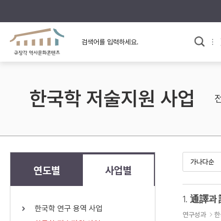
규장각의 어제와 오늘
사료와 문학으로 본
교
한국사
규장각 칼럼
고전문학 속 옛 사람들
한국학 저술지원 사업
규장각 소개영상
고대
고려
조선 전기
조선 후기
근대
연도별
사업별
검색하기
다시쓰
1.
通譯과
한국학 연구 용역 사업
검색 연산자 사용안내
연구성과
한