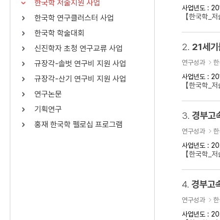
한국학 저술지원 사업
사업년도 : 20
연산자
사용 예
【한국학_저
한국학 연구클러스터 사업
“정조”와 “정약
AND
정조 AND 정약용
한국학 학술대회
색
2.
21세기
신진학자 초청 연구교류 사업
OR
정조 OR 정약용
“정조” 또는 “정
연구성과
한
규장각-솔벗 연구비 지원 사업
“정조”가 나온 후
NOT
정조 NOT 정약용
료를 검색
사업년도 : 20
규장각-산기 연구비 지원 사업
【한국학_저
연구논문
동시에 여러 개의 연산자를 사용할 수 있습니다.
기획연구
3.
경부고속
홍재 한국학 펠로십 프로그램
연구성과
한
사업년도 : 20
【한국학_저
4.
경부고속
연구성과
한
사업년도 : 20