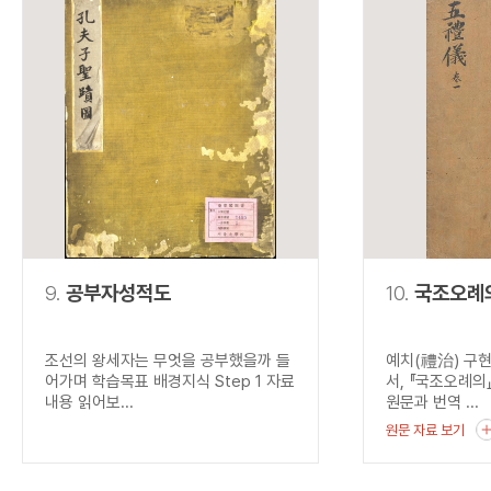
9.
공부자성적도
10.
국조오례
조선의 왕세자는 무엇을 공부했을까 들
예치(禮治) 구
어가며 학습목표 배경지식 Step 1 자료
서, 『국조오례의
내용 읽어보...
원문과 번역 ...
원문 자료 보기