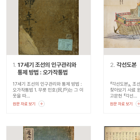
연산자
사용 예
“정조”와 “정약
AND
정조 AND 정약용
색
OR
정조 OR 정약용
“정조” 또는 “정
“정조”가 나온 후
NOT
정조 NOT 정약용
료를 검색
동시에 여러 개의 연산자를 사용할 수 있습니다.
1.
17세기 조선의 인구관리와
2.
각선도본
통제 방법 : 오가작통법
17세기 조선의 인구관리와 통제 방법 :
『각선도본』, 조
오가작통법 1. 무릇 민호(民戶)는 그 이
찾아보기 사료 
웃을 따...
고문헌 『각선...
원문 자료 보기
원문 자료 보기