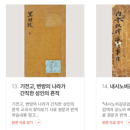
13.
기전고, 변방의 나라가
14.
내시노비
간직한 성인의 흔적
기전고, 변방의 나라가 간직한 성인의
『내시노비감공급
흔적 교과서 찾아보기 사료 원문과 번역
감액과 공노비 
학습내용 참고...
료 원문과 번역 ..
원문 자료 보기
원문 자료 보기