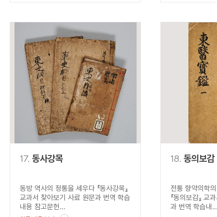
17.
동사강목
18.
동의보감
동방 역사의 정통을 세우다 『동사강목』
전통 향약의학의
교과서 찾아보기 사료 원문과 번역 학습
『동의보감』 교과
내용 참고문헌...
과 번역 학습내..