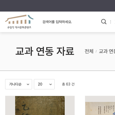
규장각의 어제와 오늘
사료와 문학으로 본
교
한국사
규장각 칼럼
고전문학 속 옛 사람들
교과 연동 자료
규장각 소개영상
고대
전체
교과 연
고려
조선 전기
조선 후기
근대
총 63 건
검색하기
다시쓰
검색 연산자 사용안내