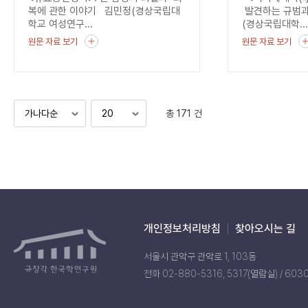
균열
복에 관한 이야기 김민정(경상국립대
발견하는 규범과
학교 여성연구...
(경상국립대학..
원문 자료 보기
원문 자료 보기
총 171 건
개인정보처리방침
찾아오시는 길
서울시 관악구 관악로 1, 103동
전화 02-880-5316, 5317(열람실) / 603