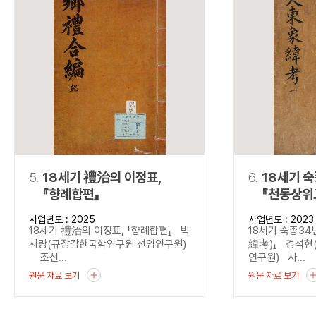
5.
18세기 禮治의 이정표,
6.
18세기 
『향례합편』
『천동상위
사업년도 : 2025
사업년도 : 2023
18세기 禮治의 이정표, 『향례합편』 박
18세기 숙종3
사랑(규장각한국학연구원 선임연구원)
緯考)』 경석현
조선...
연구원) 사...
원문 자료 보기
원문 자료 보기