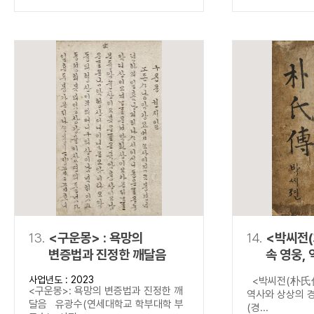
13.
<구운몽> : 욕망의
14.
<박씨전(
변증법과 진정한 깨달음
속 영웅,
경계를 넘
사업년도 : 2023
<박씨전(朴氏傳
<구운몽>: 욕망의 변증법과 진정한 깨
역사와 상상의 
달음 유광수(연세대학교 학부대학 부
(경...