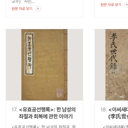
교수) 사진...
원문 자료 보기
원문 자료 보기
17.
<유효공선행록>: 한 남성의
18.
<이씨세
좌절과 회복에 관한 이야기
(李氏世
발견하는
<유효공선행록>: 한 남성의 좌절과 회
<이씨세대록(