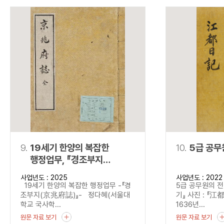
9.
19세기 한양의 복잡한
10.
5급 공무
행정업무, 『경조부지
(京兆府誌)』
사업년도 : 2025
사업년도 : 2022
19세기 한양의 복잡한 행정업무 -『경
5급 공무원의 전
조부지(京兆府誌)』- 정다혜(서울대
기』 사진 : 『江
학교 국사학...
1636년...
원문 자료 보기
원문 자료 보기