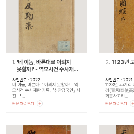
연산자
사용 예
“정조”와 “정약
AND
정조 AND 정약용
색
OR
정조 OR 정약용
“정조” 또는 “정
“정조”가 나온 후
NOT
정조 NOT 정약용
료를 검색
동시에 여러 개의 연산자를 사용할 수 있습니다.
1.
'네 이놈, 바른대로 아뢰지
2.
1123년 
못할까!' - 역모사건 수사재판
기록, 『추안급국안』
사업년도 : 2022
사업년도 : 2021
네 이놈, 바른대로 아뢰지 못할까! - 역
1123년 고려 
모사건 수사재판 기록, 『추안급국안』 사
경(宣和奉使高驪圖
진 : 『...
화봉사고려...
원문 자료 보기
원문 자료 보기