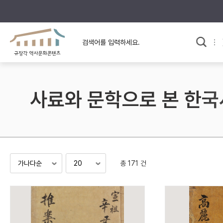
규장각의 어제와 오늘
사료와 문학으로 본
교
한국사
규장각 칼럼
고전문학 속 옛 사람들
사료와 문학으로 본 한국
규장각 소개영상
고대
고려
조선 전기
조선 후기
근대
총 171 건
검색하기
다시쓰
검색 연산자 사용안내