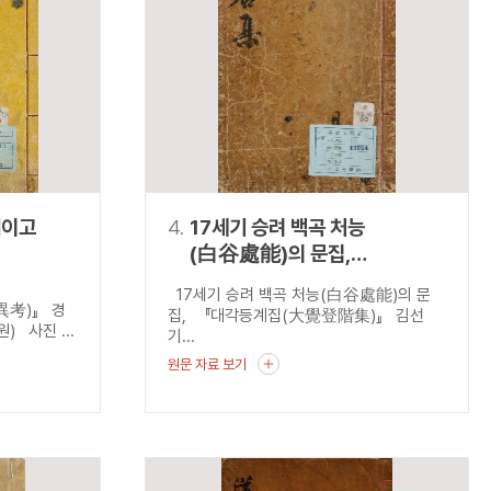
재이고
4.
17세기 승려 백곡 처능
(白谷處能)의 문집,
『대각등계집(大覺登階集)』
17세기 승려 백곡 처능(白谷處能)의 문
災異考)』 경
집, 『대각등계집(大覺登階集)』 김선
 사진 ...
기...
원문 자료 보기