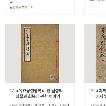
진...
원문 자료 보기
17.
<유효공선행록>: 한 남성의
18.
<이
좌절과 회복에 관한 이야기
에서 
균열
<유효공선행록>: 한 남성의 좌절과 회복에
<이씨세대