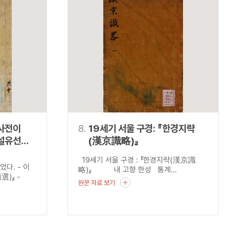
사전이
8.
19세기 서울 구경: 『한경지략
사설유선
(漢京識略)』
19세기 서울 구경 : 『한경지략(漢京識
다. - 이
略)』 내 고향 한성 통계...
選)』 -
원문 자료 보기