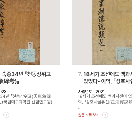
기 숙종34년 『천동상위고
7.
18세기 조선에도 백과
象緯考)』
있었다- 이익, 『성호
(星湖僿說類選)』 -
023
사업년도 : 2021
종34년 『천동상위고(天東象緯
18세기 조선에도 백과사전이 있었
현(국립대구과학관 선임연구원)
익, 『성호사설유선(星湖僿說類
...
기
원문 자료 보기