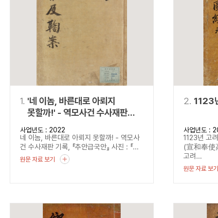
연산자
사용 예
“정조”와 “정약
AND
정조 AND 정약용
색
OR
정조 OR 정약용
“정조” 또는 “정
“정조”가 나온 후
NOT
정조 NOT 정약용
료를 검색
동시에 여러 개의 연산자를 사용할 수 있습니다.
1.
'네 이놈, 바른대로 아뢰지
2.
1123
못할까!' - 역모사건 수사재판
기록, 『추안급국안』
사업년도 : 2022
사업년도 : 2
네 이놈, 바른대로 아뢰지 못할까! - 역모사
1123년 고
건 수사재판 기록, 『추안급국안』 사진 : 『...
(宣和奉使高
고려...
원문 자료 보기
원문 자료 보