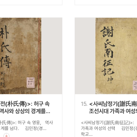
전(朴氏傳)>: 허구 속
15.
<사씨남정기(謝氏南
 역사와 상상의 경계를
조선시대 가족과 여성
氏傳)>: 허구 속 영웅, 역사
<사씨남정기(謝氏南征記)>:
계를 넘다. 김민정(경...
가족과 여성의 선택 김민정(
학교...
기