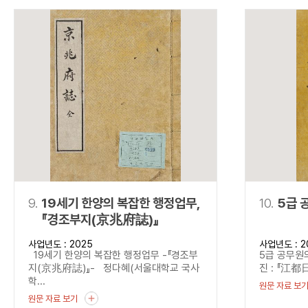
9.
19세기 한양의 복잡한 행정업무,
10.
5급 
『경조부지(京兆府誌)』
사업년도 : 2025
사업년도 : 2
19세기 한양의 복잡한 행정업무 -『경조부
5급 공무원의
지(京兆府誌)』- 정다혜(서울대학교 국사
진 : 『江都日
학...
원문 자료 보
원문 자료 보기