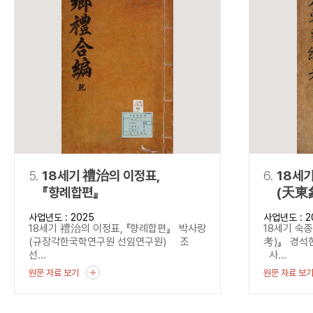
5.
18세기 禮治의 이정표,
6.
18세
『향례합편』
(天東
사업년도 : 2025
사업년도 : 2
18세기 禮治의 이정표, 『향례합편』 박사랑
18세기 숙
(규장각한국학연구원 선임연구원) 조
考)』 경석
선...
사...
원문 자료 보기
원문 자료 보