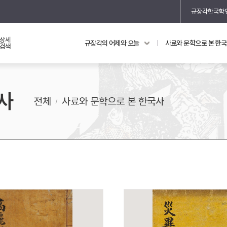
규장각한국학
상세
규장각의 어제와 오늘
사료와 문학으로 본 한
교과 연동 자료
의궤와 지리지
검색
의궤를 통해 본 왕실 생활
사
지리지 이야기
전체
사료와 문학으로 본 한국사
기