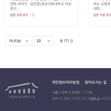
관한 이야기 김민정(경상국립대학교 여성
하는 규범과
연구...
대학...
원문 자료 보기
원문 자료 보
총 171 건
개인정보처리방침
찾아오시는 길
서울시 관악구 관악로 1, 103동
전화 02-880-5316, 5317(열람실) / 603