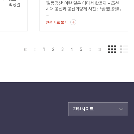
‘일등공신’ 이란 말은 어디서 왔을까 - 조선
』- 박성일
시대 공신과 공신회맹제 사진 : 『會盟謄錄』
...
원문 자료 보기
1
2
3
4
5
관련사이트