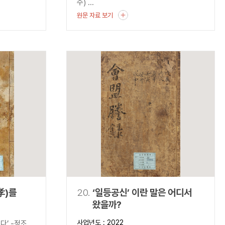
수) ...
원문 자료 보기
孝)를
20.
‘일등공신’ 이란 말은 어디서
왔을까?
기복게』-
사업년도 : 2022
다’ -정조