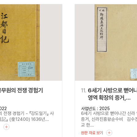
공무원의 전쟁 경험기
11.
6세기 사방으로 뻗어
영역 확장의 증거,
신라진흥왕순수비
022
사업년도 : 2025
 전쟁 경험기 - 『강도일기』 사
6세기 사방으로 뻗어나간 신라
記』 (奎12400) 1636년...
증거, 신라진흥왕순수비 김수
교 한...
기
원문 자료 보기