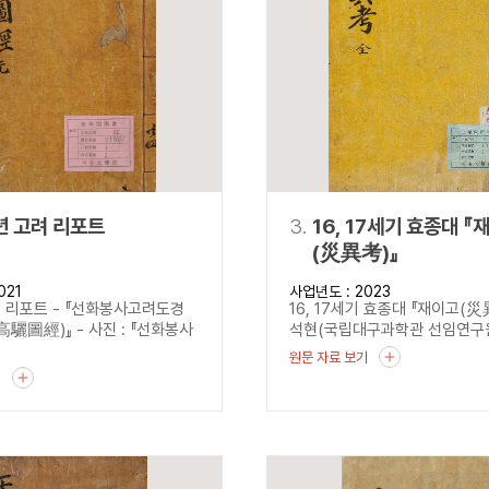
설명
용”이 동시에 포함된 자료를 검
약용”이 포함된 자료를 검색
 “정약용”이 나오지 않는 자
년 고려 리포트
3.
16, 17세기 효종대 『
(災異考)』
021
사업년도 : 2023
려 리포트 - 『선화봉사고려도경
16, 17세기 효종대 『재이고(
驪圖經)』 - 사진 : 『선화봉사
석현(국립대구과학관 선임연구원)
원문 자료 보기
기