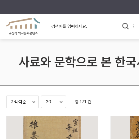
규장각의 어제와 오늘
사료와 문학으로 본
한국사
규장각 칼럼
고전문학 속 옛 사람들
사료와 문학으로 본 한국
규장각 소개영상
고대
고려
조선 전기
조선 후기
근대
총 171 건
검색하기
다시쓰
검색 연산자 사용안내