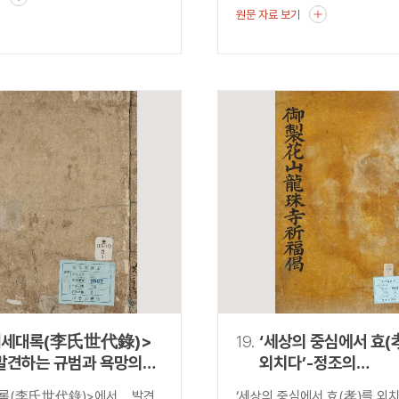
원문 자료 보기
씨세대록(李氏世代錄)>
19.
‘세상의 중심에서 효(
발견하는 규범과 욕망의
외치다’-정조의
『어제화산용주사봉불
록(李氏世代錄)>에서 발견
‘세상의 중심에서 효(孝)를 외치