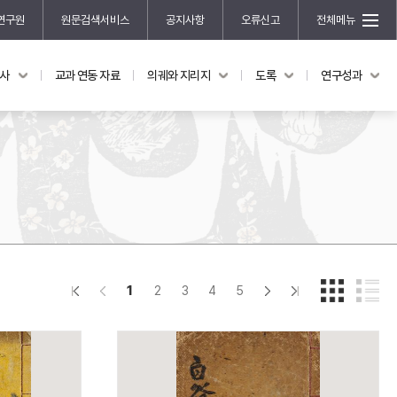
연구원
원문검색서비스
공지사항
오류신고
전체메뉴
국사
교과 연동 자료
의궤와 지리지
도록
연구성과
도록
연구성과
전시 도록
한국학 연구 용역 사업
규장각 소장품 해설
한국학 저술지원 사업
한국학 연구클러스터 사업
한국학 학술대회
신진학자 초청 연구교류 사업
규장각-솔벗 연구비 지원 사업
1
2
3
4
5
규장각-산기 연구비 지원 사업
연구논문
기획연구
홍재 한국학 펠로십 프로그램