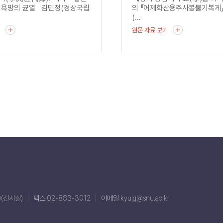
 욕망의 균열 김민정(경상국립
의 『어제화산용주사봉불기복게
(...
기
원문 자료 보기
0(전시실)
팩스 02-883-3012
이메일 kyujg@snu.ac.kr