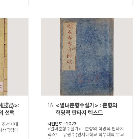
征記)>:
16.
<열녀춘향수절가> : 춘향의
의 선택
혁명적 판타지 텍스트
사업년도 : 2023
 조선시대
<열녀춘향수절가> : 춘향의 혁명적 판타지
경상국립대
텍스트 유광수(연세대학교 학부대학 부교