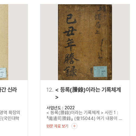
나간 신라
12.
< 등록(謄錄)이라는 기록체계
>
사업년도 : 2022
 영역 확장의
< 등록(謄錄)이라는 기록체계 > 사진 1 :
진(국민대학
『備邊司謄錄』 (奎15044) 여기 내용이 ...
원문 자료 보기