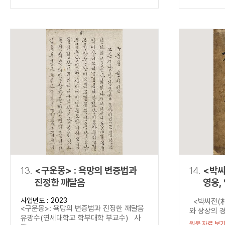
13.
<구운몽> : 욕망의 변증법과
14.
<박씨
진정한 깨달음
영웅,
넘다.
사업년도 : 2023
<박씨전(朴
<구운몽>: 욕망의 변증법과 진정한 깨달음
와 상상의 경
유광수(연세대학교 학부대학 부교수) 사
원문 자료 보