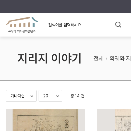
규장각의 어제와 오늘
사료와 문학으로 본
교
한국사
규장각 칼럼
고전문학 속 옛 사람들
지리지 이야기
규장각 소개영상
고대
전체
의궤와 
고려
조선 전기
조선 후기
근대
총 14 건
검색하기
다시쓰
검색 연산자 사용안내