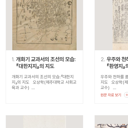
연산자
사용 예
“정조”와 “정약
AND
정조 AND 정약용
색
OR
정조 OR 정약용
“정조” 또는 “정
“정조”가 나온 후
NOT
정조 NOT 정약용
료를 검색
동시에 여러 개의 연산자를 사용할 수 있습니다.
1.
개화기 교과서의 조선의 모습:
2.
우주와 천하
『대한지지』의 지도
『환영지』
개화기 교과서의 조선의 모습:『대한지
우주와 천하를 품
지』의 지도 오상학(제주대학교 사회교
지도 오상학(
육과 교수) ...
교수) ...
원문 자료 보기