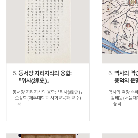
5.
동서양 지리지식의 융합:
6.
역사의 격
『위사(緯史)』
풍덕의 운
동서양 지리지식의 융합: 『위사(緯史)』
역사의 격랑 속
오상학(제주대학교 사회교육과 교수)
김태웅(서울대학
서...
풍덕...