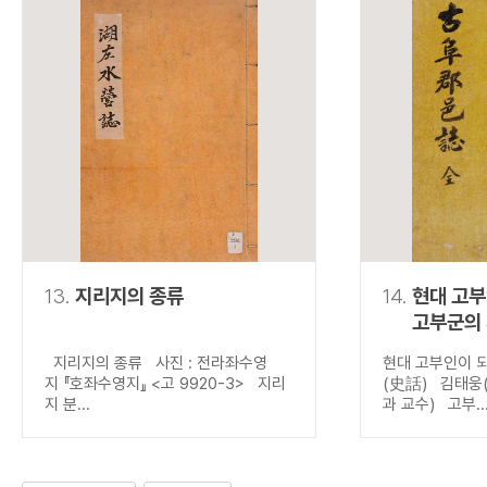
13.
지리지의 종류
14.
현대 고
고부군의
지리지의 종류 사진 : 전라좌수영
현대 고부인이 
지 『호좌수영지』 <고 9920-3> 지리
(史話) 김태웅
지 분...
과 교수) 고부..