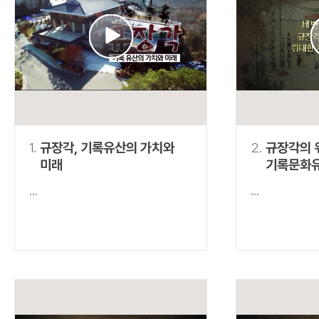
연산자
사용 예
“정조”와 “정약
AND
정조 AND 정약용
색
OR
정조 OR 정약용
“정조” 또는 “정
“정조”가 나온 후
NOT
정조 NOT 정약용
료를 검색
동시에 여러 개의 연산자를 사용할 수 있습니다.
1.
규장각, 기록유산의 가치와
2.
규장각의 
미래
기록문화
...
...