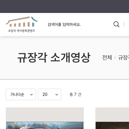
규장각의 어제와 오늘
사료와 문학으로 본
교
한국사
규장각 칼럼
고전문학 속 옛 사람들
규장각 소개영상
규장각 소개영상
고대
전체
규장
고려
조선 전기
조선 후기
근대
총 7 건
검색하기
다시쓰
검색 연산자 사용안내