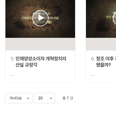
5.
인재양성소이자 개혁정치의
6.
정조 이후
산실 규장각
됐을까?
...
...
총 7 건