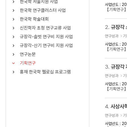
한국학 저술지원 사업
사업년도 : 20
연산자
사용 예
【기획연구】
한국학 연구클러스터 사업
“정조”와 “정약
AND
정조 AND 정약용
한국학 학술대회
색
2.
규장각 
신진학자 초청 연구교류 사업
OR
정조 OR 정약용
“정조” 또는 “정
연구성과
기
규장각-솔벗 연구비 지원 사업
“정조”가 나온 후
NOT
정조 NOT 정약용
료를 검색
사업년도 : 20
규장각-산기 연구비 지원 사업
【기획연구
연구논문
동시에 여러 개의 연산자를 사용할 수 있습니다.
기획연구
3.
규장각 
홍재 한국학 펠로십 프로그램
연구성과
기
사업년도 : 20
【기획연구】
4.
사상사학
연구성과
기
사업년도 : 20