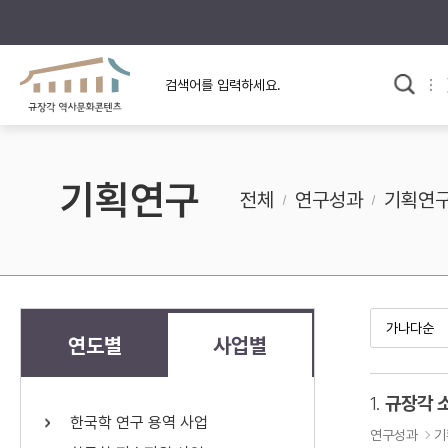
규장각의 어제와 오늘
사료와 문학으로 본
교
한국사
규장각 칼럼
고전문학 속 옛 사람들
기획연구
규장각 소개영상
고대
전체
연구성과
기획연
고려
조선 전기
조선 후기
근대
연도별
사업별
검색하기
다시쓰
1.
규장각 
한국학 연구 용역 사업
검색 연산자 사용안내
연구성과
기