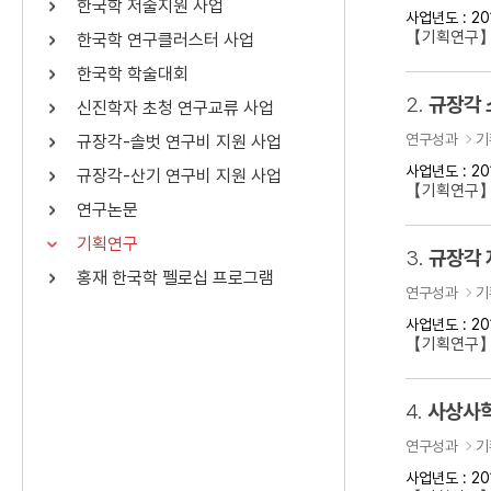
한국학 저술지원 사업
사업년도 : 20
연산자
사용 예
【기획연구】
한국학 연구클러스터 사업
“정조”와 “정약
AND
정조 AND 정약용
한국학 학술대회
색
2.
규장각 
신진학자 초청 연구교류 사업
OR
정조 OR 정약용
“정조” 또는 “정
연구성과
기
규장각-솔벗 연구비 지원 사업
“정조”가 나온 후
NOT
정조 NOT 정약용
료를 검색
사업년도 : 20
규장각-산기 연구비 지원 사업
【기획연구
연구논문
동시에 여러 개의 연산자를 사용할 수 있습니다.
기획연구
3.
규장각 
홍재 한국학 펠로십 프로그램
연구성과
기
사업년도 : 20
【기획연구】
4.
사상사학
연구성과
기
사업년도 : 20