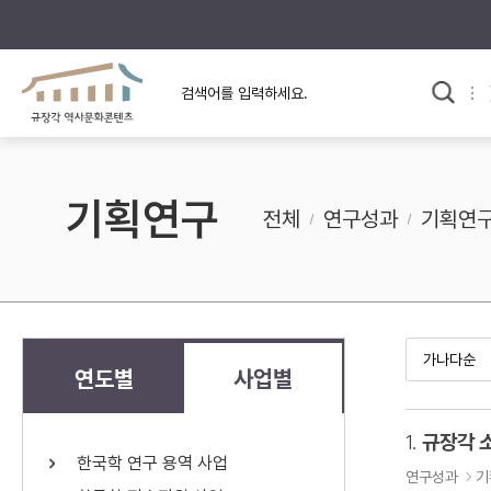
규장각의 어제와 오늘
사료와 문학으로 본
교
한국사
규장각 칼럼
고전문학 속 옛 사람들
기획연구
규장각 소개영상
고대
전체
연구성과
기획연
고려
조선 전기
조선 후기
근대
연도별
사업별
검색하기
다시쓰
1.
규장각 
한국학 연구 용역 사업
검색 연산자 사용안내
연구성과
기