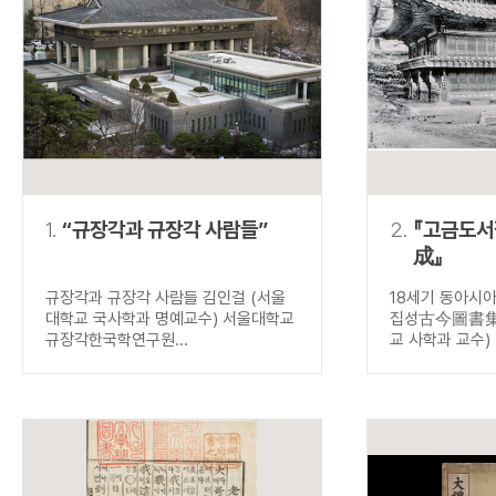
연산자
사용 예
“정조”와 “정약
AND
정조 AND 정약용
색
OR
정조 OR 정약용
“정조” 또는 “정
“정조”가 나온 후
NOT
정조 NOT 정약용
료를 검색
동시에 여러 개의 연산자를 사용할 수 있습니다.
1.
“규장각과 규장각 사람들”
2.
『고금도
成』
규장각과 규장각 사람들 김인걸 (서울
18세기 동아시
대학교 국사학과 명예교수) 서울대학교
집성古今圖書集成
규장각한국학연구원...
교 사학과 교수) .