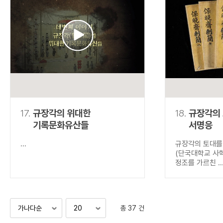
17.
규장각의 위대한
18.
규장각의
기록문화유산들
서명응
...
규장각의 토대를
(단국대학교 사
정조를 가르친 ..
총 37 건