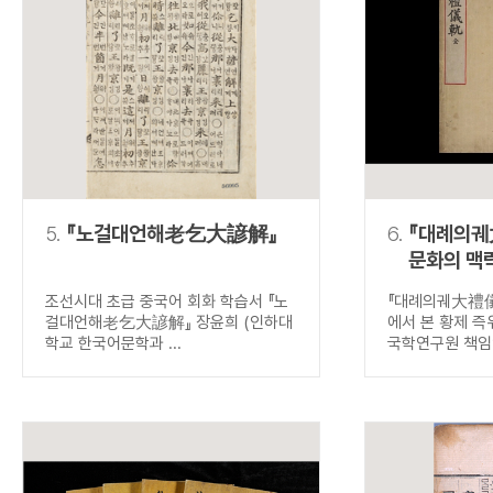
5.
『노걸대언해老乞大諺解』
6.
『대례의궤
문화의 맥
즉위식
조선시대 초급 중국어 회화 학습서 『노
『대례의궤大禮儀
걸대언해老乞大諺解』 장윤희 (인하대
에서 본 황제 즉
학교 한국어문학과 ...
국학연구원 책임연