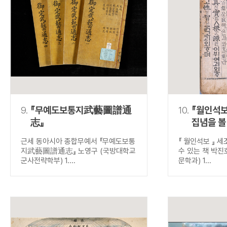
9.
『무예도보통지武藝圖譜通
10.
『월인석보
志』
집념을 볼
근세 동아시아 종합무예서 『무예도보통
『 월인석보 』 
지武藝圖譜通志』 노영구 (국방대학교
수 있는 책 박진
군사전략학부) 1....
문학과) 1...