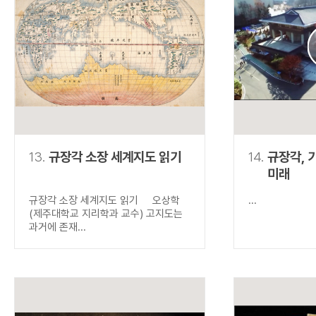
13.
규장각 소장 세계지도 읽기
14.
규장각, 
미래
규장각 소장 세계지도 읽기 오상학
...
(제주대학교 지리학과 교수) 고지도는
과거에 존재...