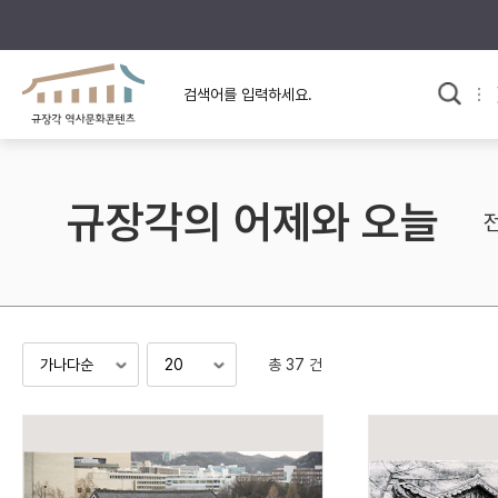
규장각의 어제와 오늘
사료와 문학으로 본
교
한국사
규장각 칼럼
고전문학 속 옛 사람들
규장각의 어제와 오늘
규장각 소개영상
고대
고려
조선 전기
조선 후기
근대
총 37 건
검색하기
다시쓰
검색 연산자 사용안내