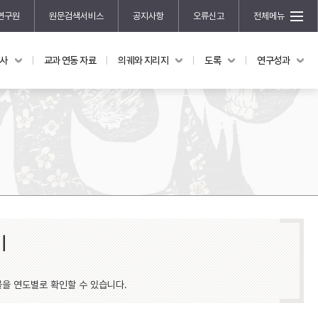
연구원
원문검색서비스
공지사항
오류신고
전체메뉴
국사
교과 연동 자료
의궤와 지리지
도록
연구성과
도록
연구성과
전시 도록
한국학 연구 용역 사업
규장각 소장품 해설
한국학 저술지원 사업
한국학 연구클러스터 사업
한국학 학술대회
신진학자 초청 연구교류 사업
규장각-솔벗 연구비 지원 사업
규장각-산기 연구비 지원 사업
기
연구논문
기획연구
물을 연도별로 확인할 수 있습니다.
홍재 한국학 펠로십 프로그램