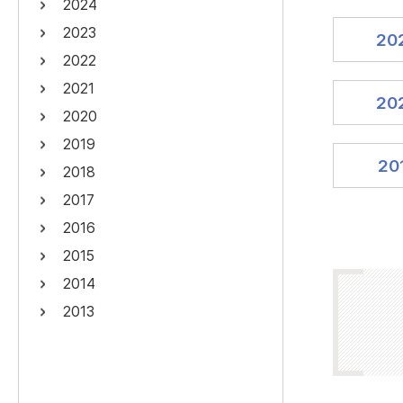
2024
연산자
사용 예
2023
20
“정조”와 “정약
AND
정조 AND 정약용
2022
색
2021
OR
정조 OR 정약용
“정조” 또는 “정
20
2020
“정조”가 나온 후
NOT
정조 NOT 정약용
료를 검색
2019
20
2018
동시에 여러 개의 연산자를 사용할 수 있습니다.
2017
2016
2015
2014
2013