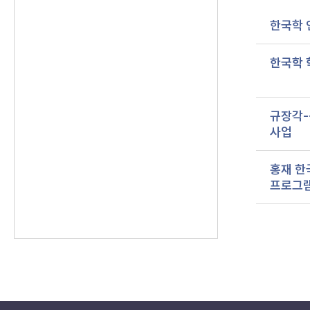
한국학 
한국학 
규장각-
사업
홍재 한
프로그