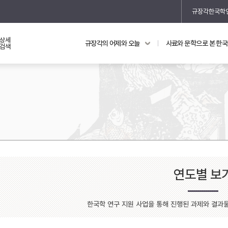
규장각한국학
상세
규장각의 어제와 오늘
사료와 문학으로 본 한
교과 연동 자료
의궤와 지리지
검색
의궤를 통해 본 왕실 생활
지리지 이야기
연도별 보
기
한국학 연구 지원 사업을 통해 진행된 과제와 결과