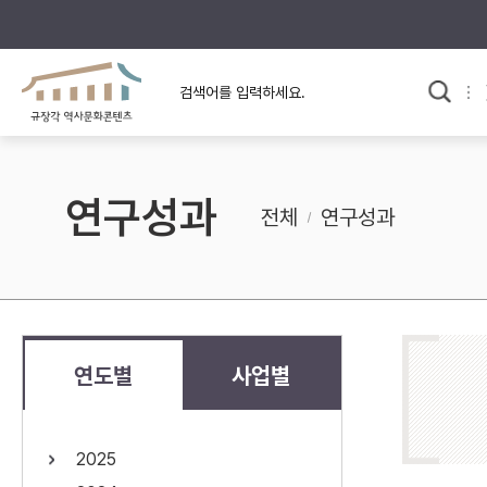
규장각의 어제와 오늘
사료와 문학으로 본
한국사
규장각 칼럼
고전문학 속 옛 사람들
연구성과
규장각 소개영상
고대
전체
연구성과
고려
조선 전기
조선 후기
근대
연도별
사업별
검색하기
다시쓰
2025
검색 연산자 사용안내