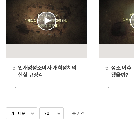
5.
인재양성소이자 개혁정치의
6.
정조 이후
산실 규장각
됐을까?
...
...
총 7 건