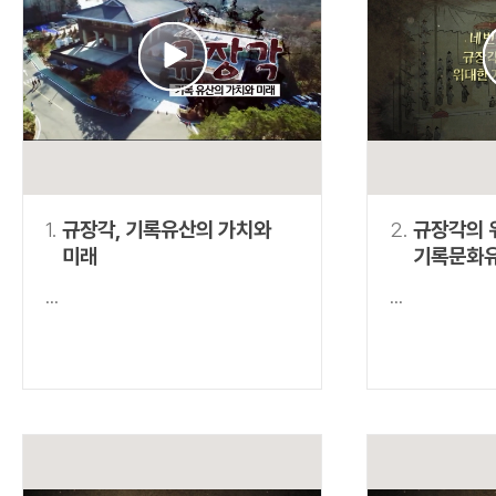
연산자
사용 예
“정조”와 “정약
AND
정조 AND 정약용
색
OR
정조 OR 정약용
“정조” 또는 “정
“정조”가 나온 후
NOT
정조 NOT 정약용
료를 검색
동시에 여러 개의 연산자를 사용할 수 있습니다.
1.
규장각, 기록유산의 가치와
2.
규장각의 
미래
기록문화
...
...