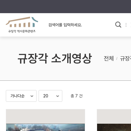
규장각의 어제와 오늘
사료와 문학으로 본
교
한국사
규장각 칼럼
고전문학 속 옛 사람들
규장각 소개영상
규장각 소개영상
고대
전체
규장
고려
조선 전기
조선 후기
근대
총 7 건
검색하기
다시쓰
검색 연산자 사용안내