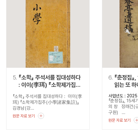
5.
『소학』 주석서를 집대성하다
6.
『춘정집』,
: 이이(李珥) 『소학제가집주
읽는 또 하
(小學諸家集註)』
사업년도 : 2025
『소학』 주석서를 집대성하다 : 이이(李
『춘정집』, 15세
珥) 『소학제가집주(小學諸家集註)』
의 창 장래건(
김경남(강...
구원) ...
원문 자료 보기
원문 자료 보기