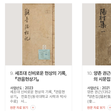
9.
세조대 신비로운 현상의 기록,
10.
양촌 권근
『관음현상기』
의 시문집
사업년도 : 2023
사업년도 : 2021
세조대 신비로운 현상의 기록, 『관음현
양촌 권근(1352
상기』 전효진(동국대학교 사학과 박사
『양촌집(陽村集)』
수료) 사...
(奎...
원문 자료 보기
원문 자료 보기