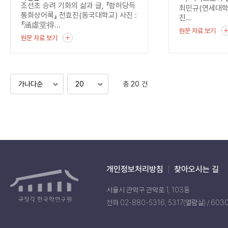
조선초 승려 기화의 삶과 글, 『함허당득
최민규(연세대
통화상어록』 전효진(동국대학교) 사진 :
진...
『涵虛堂得...
원문 자료 보기
원문 자료 보기
총 20 건
개인정보처리방침
찾아오시는 길
서울시 관악구 관악로 1, 103동
전화 02-880-5316, 5317(열람실) / 603