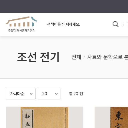
규장각의 어제와 오늘
사료와 문학으로 본
교
한국사
규장각 칼럼
고전문학 속 옛 사람들
조선 전기
규장각 소개영상
고대
전체
사료와 문학으로 
고려
조선 전기
조선 후기
근대
총 20 건
검색하기
다시쓰
검색 연산자 사용안내