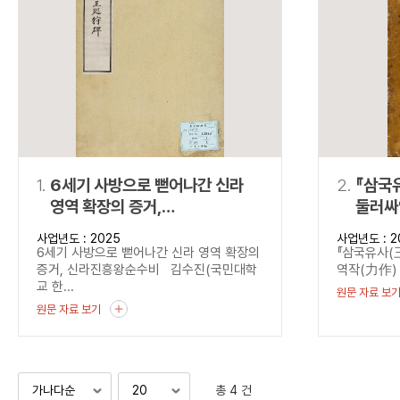
연산자
사용 예
“정조”와 “정약
AND
정조 AND 정약용
색
OR
정조 OR 정약용
“정조” 또는 “정
“정조”가 나온 후
NOT
정조 NOT 정약용
료를 검색
동시에 여러 개의 연산자를 사용할 수 있습니다.
1.
6세기 사방으로 뻗어나간 신라
2.
『삼국
영역 확장의 증거,
둘러싸
신라진흥왕순수비
사업년도 : 2025
사업년도 : 2
6세기 사방으로 뻗어나간 신라 영역 확장의
『삼국유사(
증거, 신라진흥왕순수비 김수진(국민대학
역작(力作) -
교 한...
원문 자료 보
원문 자료 보기
총 4 건