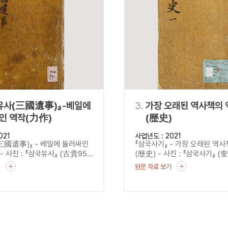
설명
용”이 동시에 포함된 자료를 검
약용”이 포함된 자료를 검색
 “정약용”이 나오지 않는 자
유사(三國遺事)』-베일에
3.
가장 오래된 역사책의 
인 역작(力作)
(歷史)
021
사업년도 : 2021
三國遺事)』 - 베일에 둘러싸인
『삼국사기』 - 가장 오래된 역
 사진 : 『삼국유사』 (古貴95...
(歷史) - 사진 : 『삼국사기』 (奎
기
원문 자료 보기