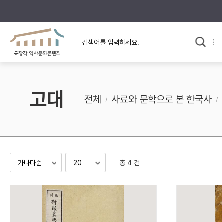
규장각의 어제와 오늘
사료와 문학으로 본
한국사
규장각 칼럼
고전문학 속 옛 사람들
고대
규장각 소개영상
고대
전체
사료와 문학으로 본 한국사
고려
조선 전기
조선 후기
근대
총 4 건
검색하기
다시쓰
검색 연산자 사용안내