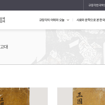
규장각한국학
상세
규장각의 어제와 오늘
사료와 문학으로 본 한
교과 연동 자료
의궤와 지리지
검색
의궤를 통해 본 왕실 생활
지리지 이야기
고대
기