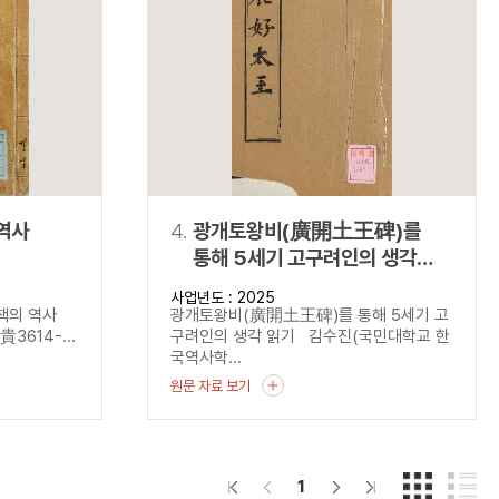
역사
4.
광개토왕비(廣開土王碑)를
통해 5세기 고구려인의 생각
읽기
사업년도 : 2025
사책의 역사
광개토왕비(廣開土王碑)를 통해 5세기 고
貴3614-...
구려인의 생각 읽기 김수진(국민대학교 한
국역사학...
원문 자료 보기
1