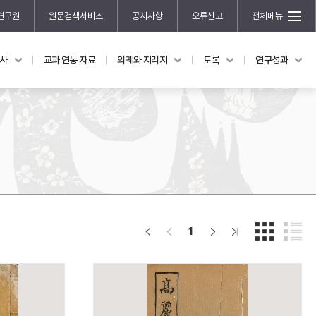
연구원
원문검색서비스
공지사항
오류신고
전체메뉴
국사
교과 연동 자료
의궤와 지리지
도록
연구성과
도록
연구성과
전시 도록
한국학 연구 용역 사업
규장각 소장품 해설
한국학 저술지원 사업
한국학 연구클러스터 사업
한국학 학술대회
신진학자 초청 연구교류 사업
규장각-솔벗 연구비 지원 사업
1
규장각-산기 연구비 지원 사업
연구논문
기획연구
홍재 한국학 펠로십 프로그램