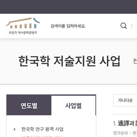
규장각의 어제와 오늘
사료와 문학으로 본
교
한국사
규장각 칼럼
고전문학 속 옛 사람들
한국학 저술지원 사업
규장각 소개영상
고대
고려
조선 전기
조선 후기
근대
연도별
사업별
검색하기
다시쓰
1.
通譯과
한국학 연구 용역 사업
검색 연산자 사용안내
연구성과
한