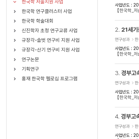
한국학 저술지원 사업
사업년도 : 20
연산자
사용 예
【한국학_저
한국학 연구클러스터 사업
“정조”와 “정약
AND
정조 AND 정약용
한국학 학술대회
색
2.
21세기
신진학자 초청 연구교류 사업
OR
정조 OR 정약용
“정조” 또는 “정
연구성과
한
규장각-솔벗 연구비 지원 사업
“정조”가 나온 후
NOT
정조 NOT 정약용
료를 검색
사업년도 : 20
규장각-산기 연구비 지원 사업
【한국학_저
연구논문
동시에 여러 개의 연산자를 사용할 수 있습니다.
기획연구
3.
경부고속
홍재 한국학 펠로십 프로그램
연구성과
한
사업년도 : 20
【한국학_저
4.
경부고속
연구성과
한
사업년도 : 20