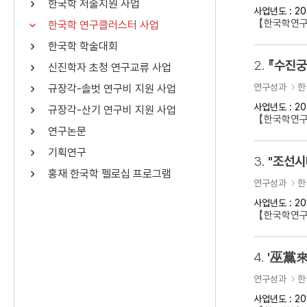
한국학 저술지원 사업
사업년도 : 20
연산자
사용 예
【한국학연구
한국학 연구클러스터 사업
“정조”와 “정약
AND
정조 AND 정약용
한국학 학술대회
색
2.
『수진궁
신진학자 초청 연구교류 사업
OR
정조 OR 정약용
“정조” 또는 “정
연구성과
한
규장각-솔벗 연구비 지원 사업
“정조”가 나온 후
NOT
정조 NOT 정약용
료를 검색
사업년도 : 20
규장각-산기 연구비 지원 사업
【한국학연구
연구논문
동시에 여러 개의 연산자를 사용할 수 있습니다.
기획연구
3.
홍재 한국학 펠로십 프로그램
연구성과
한
사업년도 : 20
【한국학연구클
4.
'巫黨來
연구성과
한
사업년도 : 20