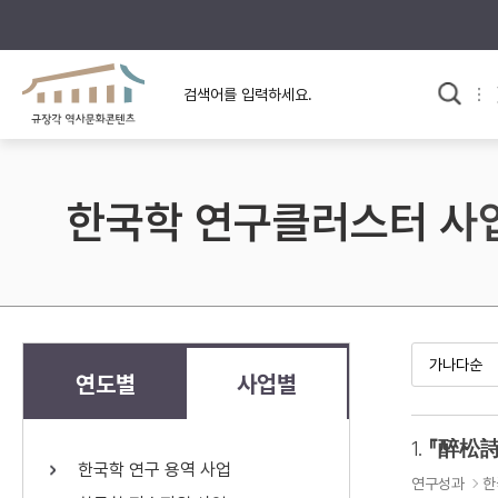
규장각의 어제와 오늘
사료와 문학으로 본
교
한국사
규장각 칼럼
고전문학 속 옛 사람들
한국학 연구클러스터 사
규장각 소개영상
고대
고려
조선 전기
조선 후기
근대
연도별
사업별
검색하기
다시쓰
1.
『醉松詩
한국학 연구 용역 사업
검색 연산자 사용안내
연구성과
한