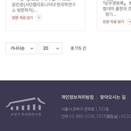
기록
『순무영등록』, 
윤민경(서던캘리포니아대 한국학연구
함대의 출현과 
소 방문학자)...
엄기...
원문 자료 보기
원문 자료 보기
총 115 건
개인정보처리방침
찾아오시는 길
서울시 관악구 관악로 1, 103동
전화 02-880-5316, 5317(열람실) / 603