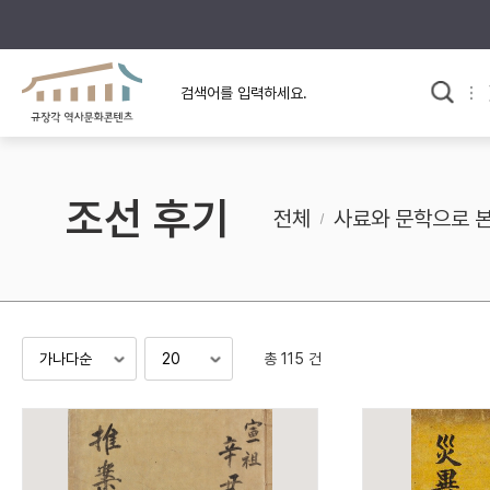
규장각의 어제와 오늘
사료와 문학으로 본
교
한국사
규장각 칼럼
고전문학 속 옛 사람들
조선 후기
규장각 소개영상
고대
전체
사료와 문학으로 
고려
조선 전기
조선 후기
근대
총 115 건
검색하기
다시쓰
검색 연산자 사용안내