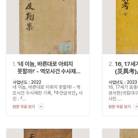
연산자
사용 예
“정조”와 “정약
AND
정조 AND 정약용
색
OR
정조 OR 정약용
“정조” 또는 “정
“정조”가 나온 후
NOT
정조 NOT 정약용
료를 검색
동시에 여러 개의 연산자를 사용할 수 있습니다.
1.
'네 이놈, 바른대로 아뢰지
2.
16, 17
못할까!' - 역모사건 수사재판
(災異考)
기록, 『추안급국안』
사업년도 : 2022
사업년도 : 2023
네 이놈, 바른대로 아뢰지 못할까! - 역
16, 17세기 
모사건 수사재판 기록, 『추안급국안』 사
경석현(국립대
진 : 『...
사진 ...
원문 자료 보기
원문 자료 보기