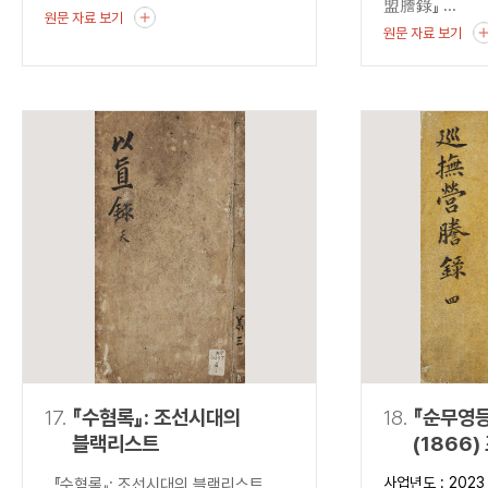
盟謄錄』 ...
원문 자료 보기
원문 자료 보기
17.
『수혐록』: 조선시대의
18.
『순무영등
블랙리스트
(1866
출현과 조
사업년도 : 2023
『수혐록』: 조선시대의 블랙리스트