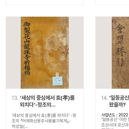
13.
‘세상의 중심에서 효(孝)를
14.
‘일등공신
외치다’-정조의
왔을까?
『어제화산용주사봉불기복게
사업년도 : 2022
‘세상의 중심에서 효(孝)를 외치다’ -정
』-
‘일등공신’ 이란
조의 『어제화산용주사봉불기복게』-
조선시대 공신과 
박성일(...