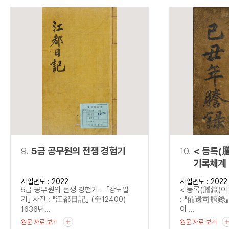
9.
5급 공무원의 전쟁 경험기
10.
< 등록(
기록체계 
사업년도 : 2022
사업년도 : 2022
5급 공무원의 전쟁 경험기 - 『강도일
< 등록(謄錄)이
기』 사진 : 『江都日記』 (奎12400)
: 『備邊司謄錄』 
1636년...
이 ...
원문 자료 보기
원문 자료 보기