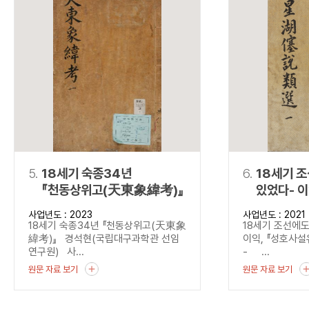
5.
18세기 숙종34년
6.
18세기 
『천동상위고(天東象緯考)』
있었다- 
(星湖僿說
사업년도 : 2023
사업년도 : 2021
18세기 숙종34년 『천동상위고(天東象
18세기 조선에도
緯考)』 경석현(국립대구과학관 선임
이익, 『성호사
연구원) 사...
- ...
원문 자료 보기
원문 자료 보기