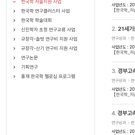
한국학 저술지원 사업
사업년도 : 20
연산자
사용 예
【한국학_저
한국학 연구클러스터 사업
“정조”와 “정약
AND
정조 AND 정약용
한국학 학술대회
색
2.
21세기
신진학자 초청 연구교류 사업
OR
정조 OR 정약용
“정조” 또는 “정
연구성과
한
규장각-솔벗 연구비 지원 사업
“정조”가 나온 후
NOT
정조 NOT 정약용
료를 검색
사업년도 : 20
규장각-산기 연구비 지원 사업
【한국학_저
연구논문
동시에 여러 개의 연산자를 사용할 수 있습니다.
기획연구
3.
경부고속
홍재 한국학 펠로십 프로그램
연구성과
한
사업년도 : 20
【한국학_저
4.
경부고속
연구성과
한
사업년도 : 20