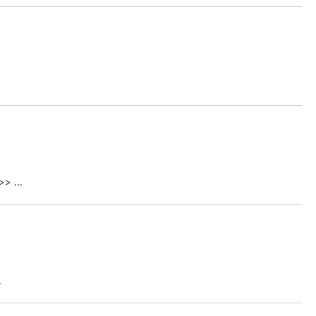
 ...
.