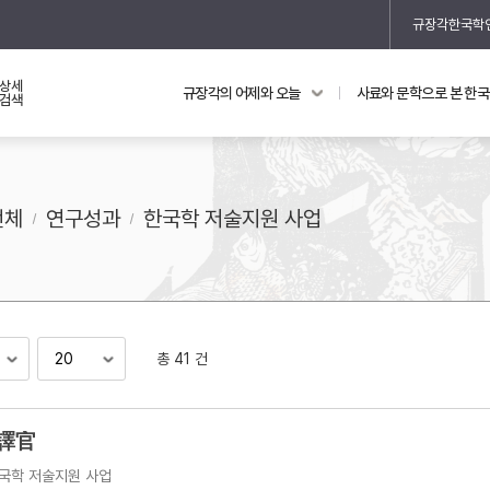
규장각한국학
상세
규장각의 어제와 오늘
사료와 문학으로 본 한
교과 연동 자료
의궤와 지리지
검색
의궤를 통해 본 왕실 생활
지리지 이야기
전체
연구성과
한국학 저술지원 사업
총 41 건
기
 譯官
국학 저술지원 사업