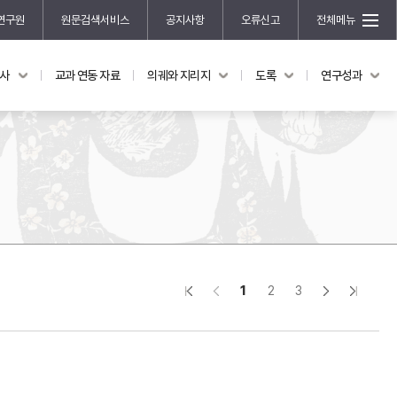
연구원
원문검색서비스
공지사항
오류신고
전체메뉴
국사
교과 연동 자료
의궤와 지리지
도록
연구성과
도록
연구성과
전시 도록
한국학 연구 용역 사업
규장각 소장품 해설
한국학 저술지원 사업
한국학 연구클러스터 사업
한국학 학술대회
신진학자 초청 연구교류 사업
규장각-솔벗 연구비 지원 사업
1
2
3
규장각-산기 연구비 지원 사업
연구논문
기획연구
홍재 한국학 펠로십 프로그램