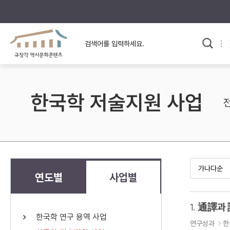
규장각의 어제와 오늘
사료와 문학으로 본
한국사
규장각 칼럼
고전문학 속 옛 사람들
한국학 저술지원 사업
규장각 소개영상
고대
고려
조선 전기
조선 후기
근대
연도별
사업별
검색하기
다시쓰
1.
通譯과
한국학 연구 용역 사업
검색 연산자 사용안내
연구성과
한