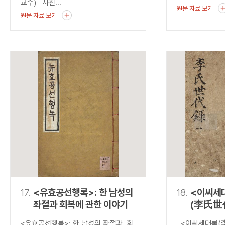
교수) 사진...
원문 자료 보기
원문 자료 보기
17.
<유효공선행록>: 한 남성의
18.
<이씨세
좌절과 회복에 관한 이야기
(李氏世
발견하는
<유효공선행록>: 한 남성의 좌절과 회
<이씨세대록(