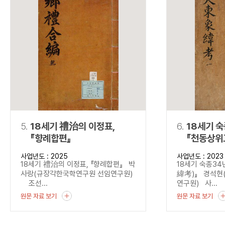
5.
18세기 禮治의 이정표,
6.
18세기 
『향례합편』
『천동상위
사업년도 : 2025
사업년도 : 2023
18세기 禮治의 이정표, 『향례합편』 박
18세기 숙종3
사랑(규장각한국학연구원 선임연구원)
緯考)』 경석현
조선...
연구원) 사...
원문 자료 보기
원문 자료 보기