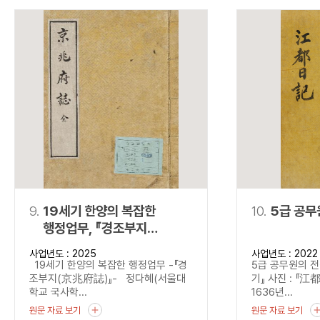
9.
19세기 한양의 복잡한
10.
5급 공무
행정업무, 『경조부지
(京兆府誌)』
사업년도 : 2025
사업년도 : 2022
19세기 한양의 복잡한 행정업무 -『경
5급 공무원의 전
조부지(京兆府誌)』- 정다혜(서울대
기』 사진 : 『江
학교 국사학...
1636년...
원문 자료 보기
원문 자료 보기