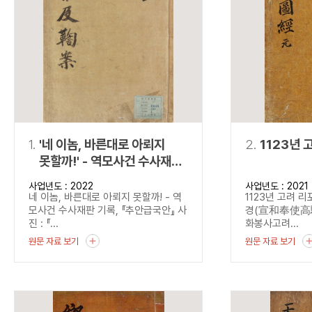
연산자
사용 예
“정조”와 “정약
AND
정조 AND 정약용
색
OR
정조 OR 정약용
“정조” 또는 “정
“정조”가 나온 후
NOT
정조 NOT 정약용
료를 검색
동시에 여러 개의 연산자를 사용할 수 있습니다.
1.
'네 이놈, 바른대로 아뢰지
2.
1123년 
못할까!' - 역모사건 수사재판
기록, 『추안급국안』
사업년도 : 2022
사업년도 : 2021
네 이놈, 바른대로 아뢰지 못할까! - 역
1123년 고려 
모사건 수사재판 기록, 『추안급국안』 사
경(宣和奉使高驪圖
진 : 『...
화봉사고려...
원문 자료 보기
원문 자료 보기