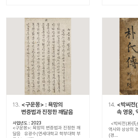
13.
<구운몽> : 욕망의
14.
<박씨전(
변증법과 진정한 깨달음
속 영웅,
경계를 넘
사업년도 : 2023
<박씨전(朴氏傳
<구운몽>: 욕망의 변증법과 진정한 깨
역사와 상상의 
달음 유광수(연세대학교 학부대학 부
(경...