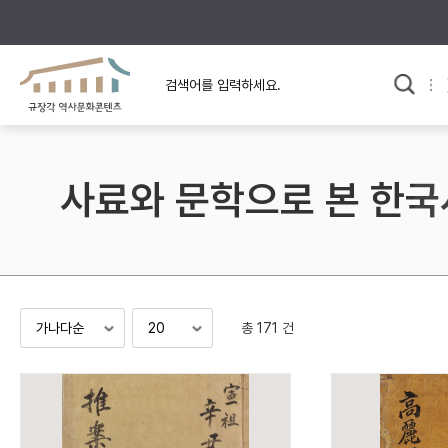
규장각의 어제와 오늘
사료와 문학으로 본
교
한국사
규장각 칼럼
고전문학 속 옛 사람들
사료와 문학으로 본 한국
규장각 소개영상
고대
고려
조선 전기
조선 후기
근대
총 171 건
검색하기
다시쓰
검색 연산자 사용안내