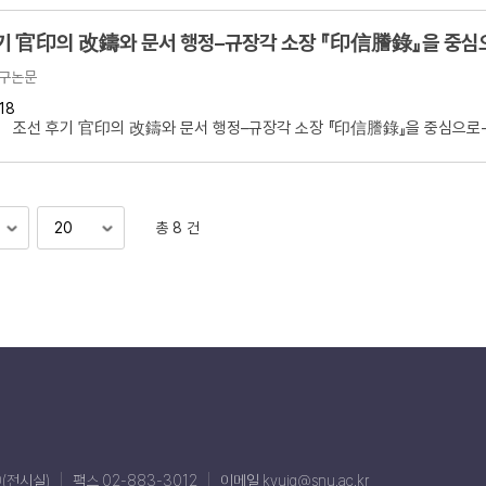
기 官印의 改鑄와 문서 행정–규장각 소장 『印信謄錄』을 중심
구논문
18
 조선 후기 官印의 改鑄와 문서 행정–규장각 소장 『印信謄錄』을 중심으로- 
총 8 건
0(전시실)
팩스 02-883-3012
이메일 kyujg@snu.ac.kr