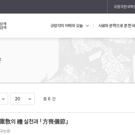
규장각한국학
상세
규장각의 어제와 오늘
사료와 문학으로 본 한
교과 연동 자료
의궤와 지리지
검색
의궤를 통해 본 왕실 생활
지리지 이야기
문
총 8 건
기
重敎의 禮 실천과 ｢方喪儀節｣
구논문