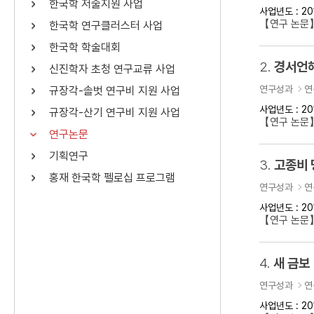
한국학 저술지원 사업
사업년도 : 20
연산자
사용 예
【연구 논문
한국학 연구클러스터 사업
“정조”와 “정약
AND
정조 AND 정약용
한국학 학술대회
색
2.
경서언해
신진학자 초청 연구교류 사업
OR
정조 OR 정약용
“정조” 또는 “정
연구성과
연
규장각-솔벗 연구비 지원 사업
“정조”가 나온 후
NOT
정조 NOT 정약용
료를 검색
사업년도 : 20
규장각-산기 연구비 지원 사업
【연구 논문
연구논문
동시에 여러 개의 연산자를 사용할 수 있습니다.
기획연구
3.
고종비 
홍재 한국학 펠로십 프로그램
연구성과
연
사업년도 : 20
【연구 논문
4.
새 금보
연구성과
연
사업년도 : 20