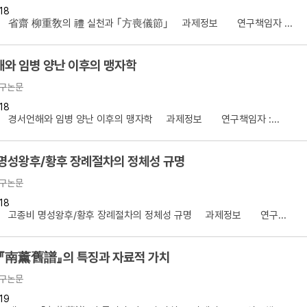
18
설명
】 省齋 柳重敎의 禮 실천과 ｢方喪儀節｣ 과제정보 연구책임자 ...
용”이 동시에 포함된 자료를 검
와 임병 양난 이후의 맹자학
약용”이 포함된 자료를 검색
구논문
 “정약용”이 나오지 않는 자
18
】 경서언해와 임병 양난 이후의 맹자학 과제정보 연구책임자 :...
명성왕후/황후 장례절차의 정체성 규명
구논문
18
】 고종비 명성왕후/황후 장례절차의 정체성 규명 과제정보 연구...
 『南薰舊譜』의 특징과 자료적 가치
구논문
19