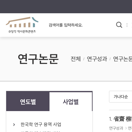
규장각의 어제와 오늘
사료와 문학으로 본
한국사
규장각 칼럼
고전문학 속 옛 사람들
연구논문
규장각 소개영상
고대
전체
연구성과
연구논
고려
조선 전기
조선 후기
근대
연도별
사업별
검색하기
다시쓰
1.
省齋 柳
한국학 연구 용역 사업
검색 연산자 사용안내
연구성과
연