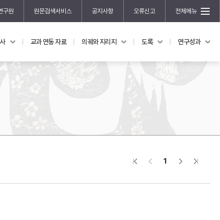
연구원
원문검색서비스
공지사항
오류신고
전체메뉴
국사
교과 연동 자료
의궤와 지리지
도록
연구성과
도록
연구성과
전시 도록
한국학 연구 용역 사업
규장각 소장품 해설
한국학 저술지원 사업
한국학 연구클러스터 사업
한국학 학술대회
신진학자 초청 연구교류 사업
규장각-솔벗 연구비 지원 사업
1
규장각-산기 연구비 지원 사업
연구논문
기획연구
홍재 한국학 펠로십 프로그램