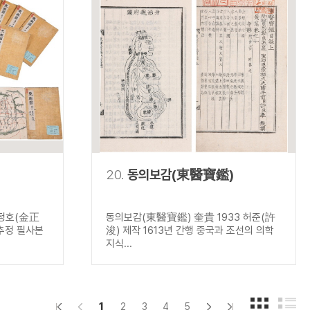
20.
동의보감(東醫寶鑑)
김정호(金正
동의보감(東醫寶鑑) 奎貴 1933 허준(許
 추정 필사본
浚) 제작 1613년 간행 중국과 조선의 의학
지식...
1
2
3
4
5