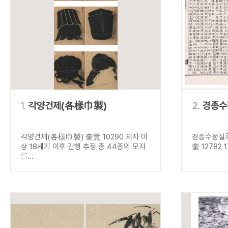
연산자
사용 예
“정조”와 “정약
AND
정조 AND 정약용
색
OR
정조 OR 정약용
“정조” 또는 “정
“정조”가 나온 후
NOT
정조 NOT 정약용
료를 검색
동시에 여러 개의 연산자를 사용할 수 있습니다.
1.
각양건제(各樣巾製)
2.
경종수
각양건제(各樣巾製) 奎貴 10290 저자 미
경종수정실록
상 18세기 이후 간행 추정 총 44종의 모자
奎 12782 
를...