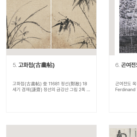
5.
고화첩(古畵帖)
6.
곤여전
고화첩(古畵帖) 奎 11681 정선(鄭敾) 18
곤여전도 목
세기 겸재(謙齋) 정선의 금강산 그림 2폭 ...
Ferdinand