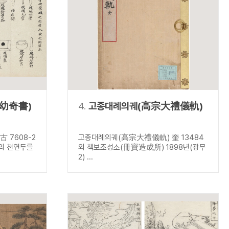
幼奇書)
4.
고종대례의궤(高宗大禮儀軌)
 7608-2
고종대례의궤(高宗大禮儀軌) 奎 13484
들의 천연두를
외 책보조성소(冊寶造成所) 1898년(광무
2) ...