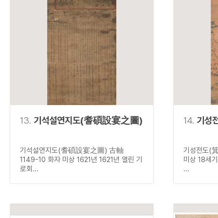
13.
기석설연지도(耆碩設宴之圖)
14.
기성
기석설연지도(耆碩設宴之圖) 古軸
기성전도(箕
1149-10 화자 미상 1621년 1621년 열린 기
미상 18세
로회...
...