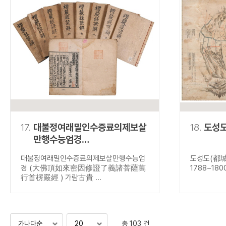
17.
대불정여래밀인수증료의제보살
18.
도성
만행수능엄경
(大佛頂如來密因修證了義
대불정여래밀인수증료의제보살만행수능엄
도성도(都城
諸菩薩萬行首楞嚴經 )
경 (大佛頂如來密因修證了義諸菩薩萬
1788~180
行首楞嚴經 ) 가람古貴 ...
총 103 건