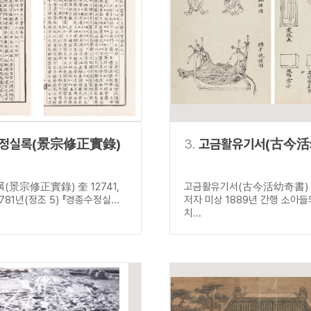
설명
용”이 동시에 포함된 자료를 검
약용”이 포함된 자료를 검색
 “정약용”이 나오지 않는 자
정실록(景宗修正實錄)
3.
고금활유기서(古今活
(景宗修正實錄) 奎 12741,
고금활유기서(古今活幼奇書) 古
1781년(정조 5) 『경종수정실...
저자 미상 1889년 간행 소아
치...