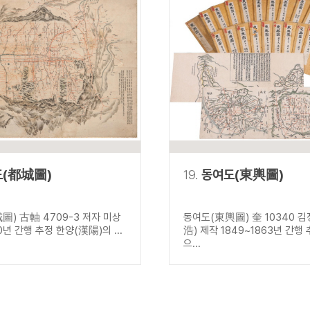
도(都城圖)
19.
동여도(東輿圖)
圖) 古軸 4709-3 저자 미상
동여도(東輿圖) 奎 10340 
0년 간행 추정 한양(漢陽)의 ...
浩) 제작 1849~1863년 간행
으...