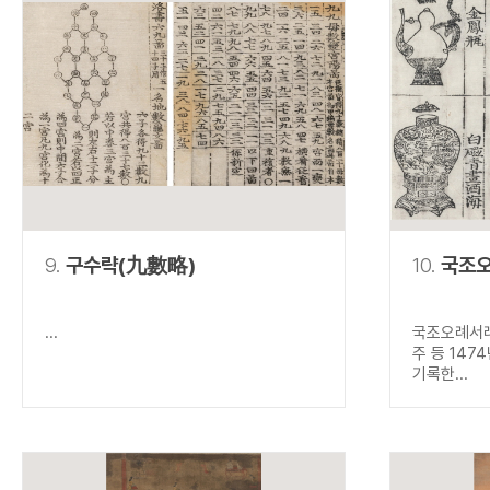
9.
구수략(九數略)
10.
국조
...
국조오례서례
주 등 14
기록한...