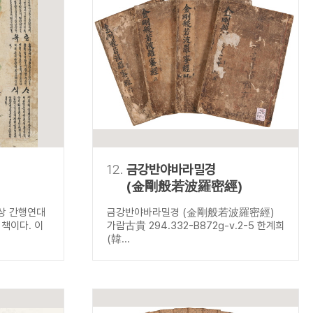
12.
금강반야바라밀경
(金剛般若波羅密經)
미상 간행연대
금강반야바라밀경 (金剛般若波羅密經)
책이다. 이
가람古貴 294.332-B872g-v.2-5 한계희
(韓...