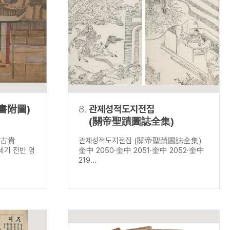
書附圖)
8.
관제성적도지전집
(關帝聖蹟圖誌全集)
 古貴
관제성적도지전집 (關帝聖蹟圖誌全集)
8세기 전반 영
奎中 2050·奎中 2051·奎中 2052·奎中
219...