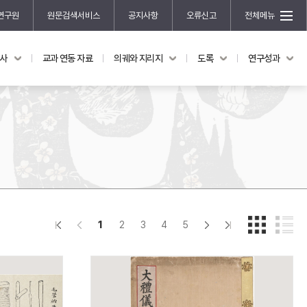
연구원
원문검색서비스
공지사항
오류신고
전체메뉴
국사
교과 연동 자료
의궤와 지리지
도록
연구성과
도록
연구성과
전시 도록
한국학 연구 용역 사업
규장각 소장품 해설
한국학 저술지원 사업
한국학 연구클러스터 사업
한국학 학술대회
신진학자 초청 연구교류 사업
규장각-솔벗 연구비 지원 사업
1
2
3
4
5
규장각-산기 연구비 지원 사업
연구논문
기획연구
홍재 한국학 펠로십 프로그램