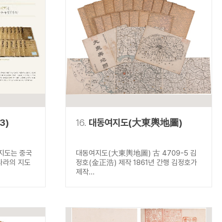
3)
16.
대동여지도(大東輿地圖)
지도는 중국
대동여지도(大東輿地圖) 古 4709-5 김
나라의 지도
정호(金正浩) 제작 1861년 간행 김정호가
제작...