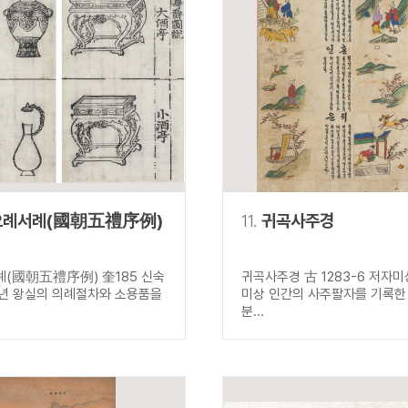
오례서례(國朝五禮序例)
11.
귀곡사주경
(國朝五禮序例) 奎185 신숙
귀곡사주경 古 1283-6 저자
74년 왕실의 의례절차와 소용품을
미상 인간의 사주팔자를 기록한 
분...