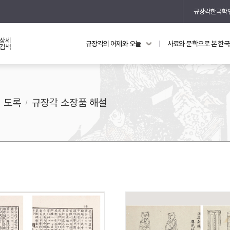
규장각한국학
상세
규장각의 어제와 오늘
사료와 문학으로 본 한
교과 연동 자료
의궤와 지리지
검색
의궤를 통해 본 왕실 생활
지리지 이야기
도록
규장각 소장품 해설
기