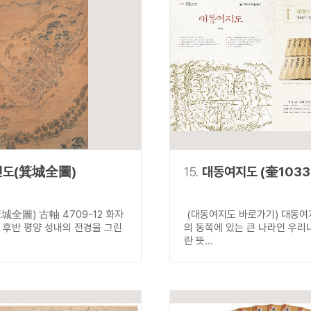
전도(箕城全圖)
15.
대동여지도 (奎1033
城全圖) 古軸 4709-12 화자
(대동여지도 바로가기) 대동여
기 후반 평양 성내의 전경을 그린
의 동쪽에 있는 큰 나라인 우리
란 뜻...