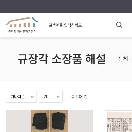
규장각의 어제와 오늘
사료와 문학으로 본
한국사
규장각 칼럼
고전문학 속 옛 사람들
규장각 소장품 해설
규장각 소개영상
고대
전체
고려
조선 전기
조선 후기
근대
총 103 건
검색하기
다시쓰
검색 연산자 사용안내