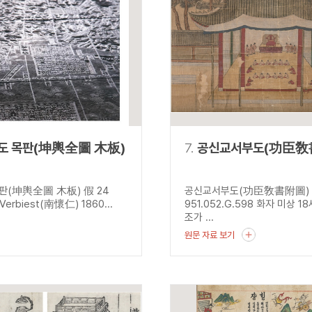
도 목판(坤輿全圖 木板)
7.
공신교서부도(功臣敎
판(坤輿全圖 木板) 假 24
공신교서부도(功臣敎書附圖)
 Verbiest(南懷仁) 1860...
951.052.G.598 화자 미상 1
조가 ...
원문 자료 보기