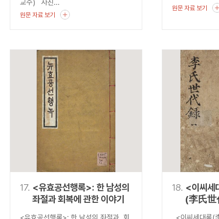
교수) 사진...
원문 자료 보기
원문 자료 보기
17.
<유효공선행록>: 한 남성의
18.
<이씨세
좌절과 회복에 관한 이야기
(李氏世
발견하는
<유효공선행록>: 한 남성의 좌절과 회
<이씨세대록(