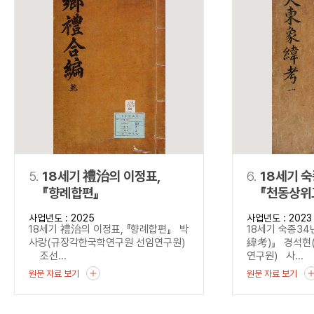
5.
18세기 禮治의 이정표,
6.
18세기 
『향례합편』
『천동상위
사업년도 : 2025
사업년도 : 2023
18세기 禮治의 이정표, 『향례합편』 박
18세기 숙종3
사랑(규장각한국학연구원 선임연구원)
緯考)』 경석현
조선...
연구원) 사...
원문 자료 보기
원문 자료 보기