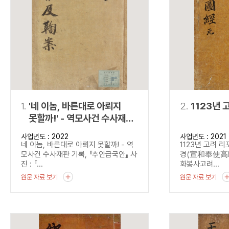
연산자
사용 예
“정조”와 “정약
AND
정조 AND 정약용
색
OR
정조 OR 정약용
“정조” 또는 “정
“정조”가 나온 후
NOT
정조 NOT 정약용
료를 검색
동시에 여러 개의 연산자를 사용할 수 있습니다.
1.
'네 이놈, 바른대로 아뢰지
2.
1123년 
못할까!' - 역모사건 수사재판
기록, 『추안급국안』
사업년도 : 2022
사업년도 : 2021
네 이놈, 바른대로 아뢰지 못할까! - 역
1123년 고려 
모사건 수사재판 기록, 『추안급국안』 사
경(宣和奉使高驪圖
진 : 『...
화봉사고려...
원문 자료 보기
원문 자료 보기