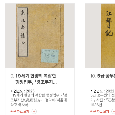
9.
19세기 한양의 복잡한
10.
5급 공무
행정업무, 『경조부지
(京兆府誌)』
사업년도 : 2025
사업년도 : 2022
19세기 한양의 복잡한 행정업무 -『경
5급 공무원의 전
조부지(京兆府誌)』- 정다혜(서울대
기』 사진 : 『江
학교 국사학...
1636년...
원문 자료 보기
원문 자료 보기