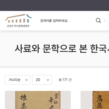
규장각의 어제와 오늘
사료와 문학으로 본
교
한국사
규장각 칼럼
고전문학 속 옛 사람들
사료와 문학으로 본 한국
규장각 소개영상
고대
고려
조선 전기
조선 후기
근대
총 171 건
검색하기
다시쓰
검색 연산자 사용안내