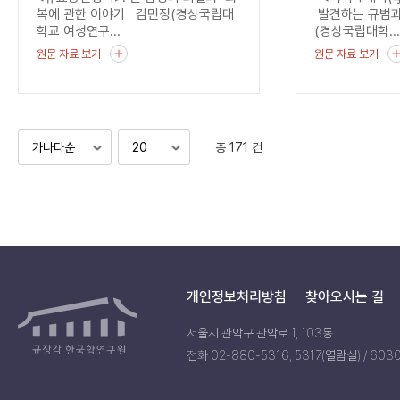
균열
복에 관한 이야기 김민정(경상국립대
발견하는 규범과
학교 여성연구...
(경상국립대학..
원문 자료 보기
원문 자료 보기
총 171 건
개인정보처리방침
찾아오시는 길
서울시 관악구 관악로 1, 103동
전화 02-880-5316, 5317(열람실) / 603