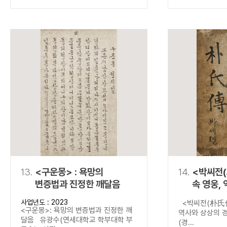
13.
<구운몽> : 욕망의
14.
<박씨전(
변증법과 진정한 깨달음
속 영웅,
경계를 넘
사업년도 : 2023
<박씨전(朴氏傳
<구운몽>: 욕망의 변증법과 진정한 깨
역사와 상상의 
달음 유광수(연세대학교 학부대학 부
(경...