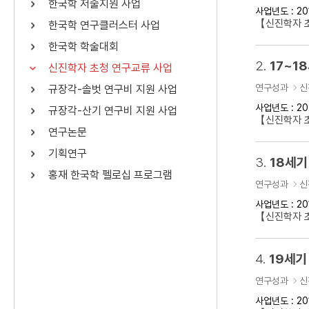
한국학 저술지원 사업
사업년도 : 20
연산자
사용 예
【신진학자 
한국학 연구클러스터 사업
“정조”와 “정약
AND
정조 AND 정약용
한국학 학술대회
색
2.
17~1
신진학자 초청 연구교류 사업
OR
정조 OR 정약용
“정조” 또는 “정
연구성과
신
규장각-솔벗 연구비 지원 사업
“정조”가 나온 후
NOT
정조 NOT 정약용
료를 검색
사업년도 : 20
규장각-산기 연구비 지원 사업
【신진학자 
연구논문
동시에 여러 개의 연산자를 사용할 수 있습니다.
기획연구
3.
18세기
홍재 한국학 펠로십 프로그램
연구성과
신
사업년도 : 20
【신진학자 
4.
19세기
연구성과
신
사업년도 : 20