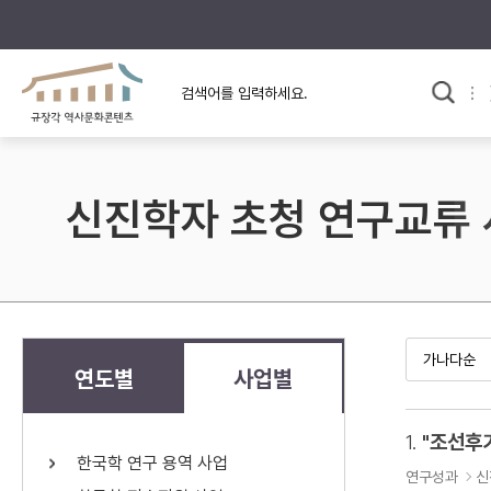
규장각의 어제와 오늘
사료와 문학으로 본
교
한국사
규장각 칼럼
고전문학 속 옛 사람들
신진학자 초청 연구교류
규장각 소개영상
고대
고려
조선 전기
조선 후기
근대
연도별
사업별
검색하기
다시쓰
1.
한국학 연구 용역 사업
검색 연산자 사용안내
연구성과
신