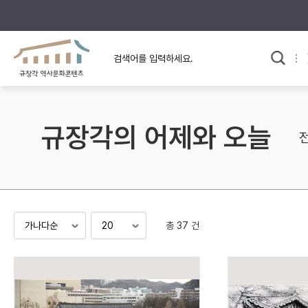
규장각의 어제와 오늘
사료와 문학으로 본
교
한국사
규장각 칼럼
고전문학 속 옛 사람들
규장각의 어제와 오늘
규장각 소개영상
고대
고려
조선 전기
조선 후기
근대
총 37 건
검색하기
다시쓰
검색 연산자 사용안내