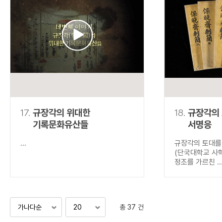
17.
규장각의 위대한
18.
규장각의
기록문화유산들
서명응
...
규장각의 토대를
(단국대학교 사
정조를 가르친 ..
총 37 건