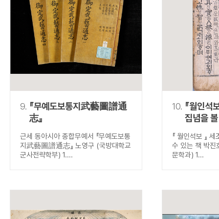
9.
『무예도보통지武藝圖譜通
10.
『월인석보
志』
집념을 볼
근세 동아시아 종합무예서 『무예도보통
『 월인석보 』 
지武藝圖譜通志』 노영구 (국방대학교
수 있는 책 박진
군사전략학부) 1....
문학과) 1...