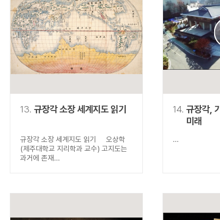
13.
규장각 소장 세계지도 읽기
14.
규장각, 
미래
규장각 소장 세계지도 읽기 오상학
...
(제주대학교 지리학과 교수) 고지도는
과거에 존재...