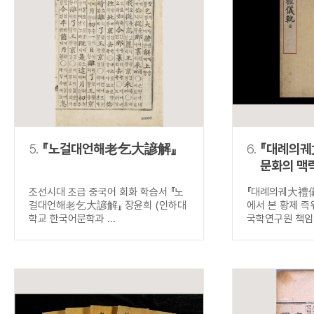
5.
『노걸대언해老乞大諺解』
6.
『대례의궤
문화의 맥
즉위식
조선시대 초급 중국어 회화 학습서 『노
『대례의궤大禮儀
걸대언해老乞大諺解』 장윤희 (인하대
에서 본 황제 즉
학교 한국어문학과 ...
국학연구원 책임연