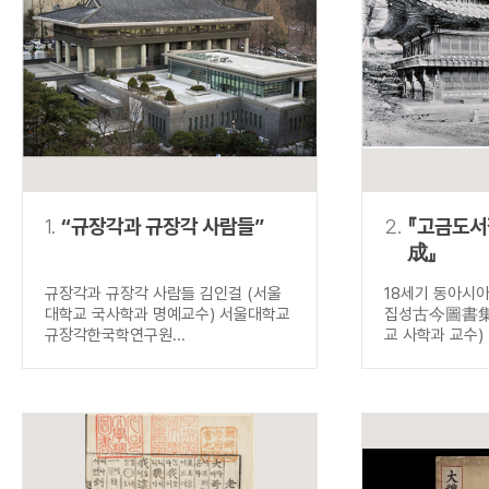
연산자
사용 예
“정조”와 “정약
AND
정조 AND 정약용
색
OR
정조 OR 정약용
“정조” 또는 “정
“정조”가 나온 후
NOT
정조 NOT 정약용
료를 검색
동시에 여러 개의 연산자를 사용할 수 있습니다.
1.
“규장각과 규장각 사람들”
2.
『고금도
成』
규장각과 규장각 사람들 김인걸 (서울
18세기 동아시
대학교 국사학과 명예교수) 서울대학교
집성古今圖書集成
규장각한국학연구원...
교 사학과 교수) .