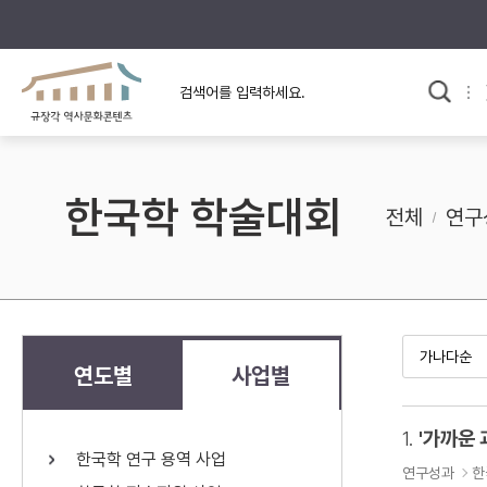
규장각의 어제와 오늘
사료와 문학으로 본
교
한국사
규장각 칼럼
고전문학 속 옛 사람들
한국학 학술대회
규장각 소개영상
고대
전체
연구
고려
조선 전기
조선 후기
근대
연도별
사업별
검색하기
다시쓰
1.
'가까운 
한국학 연구 용역 사업
검색 연산자 사용안내
연구성과
한