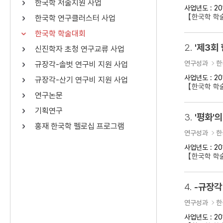
한국학 저술지원 사업
사업년도 : 20
연산자
사용 예
【한국학 학
한국학 연구클러스터 사업
“정조”와 “정약
AND
정조 AND 정약용
한국학 학술대회
색
2.
'제3회
신진학자 초청 연구교류 사업
OR
정조 OR 정약용
“정조” 또는 “정
연구성과
한
규장각-솔벗 연구비 지원 사업
“정조”가 나온 후
NOT
정조 NOT 정약용
료를 검색
사업년도 : 20
규장각-산기 연구비 지원 사업
【한국학 학
연구논문
동시에 여러 개의 연산자를 사용할 수 있습니다.
기획연구
3.
'평화'의
홍재 한국학 펠로십 프로그램
연구성과
한
사업년도 : 20
【한국학 학술
4.
-규장각
연구성과
한
사업년도 : 20