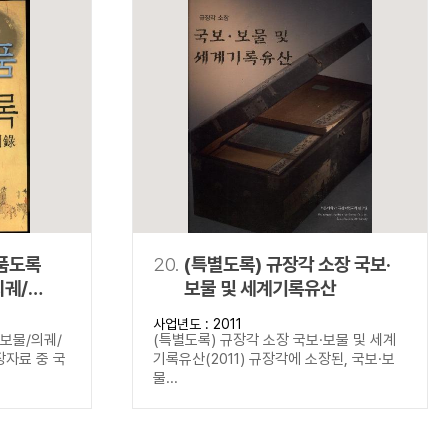
명품도록
20.
(특별도록) 규장각 소장 국보·
의궤/
보물 및 세계기록유산
사업년도 : 2011
보보물/의궤/
(특별도록) 규장각 소장 국보·보물 및 세계
장자료 중 국
기록유산(2011) 규장각에 소장된, 국보·보
물...