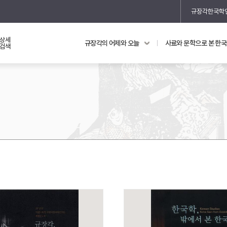
규장각한국학
상세
규장각의 어제와 오늘
사료와 문학으로 본 한
교과 연동 자료
의궤와 지리지
검색
의궤를 통해 본 왕실 생활
지리지 이야기
기