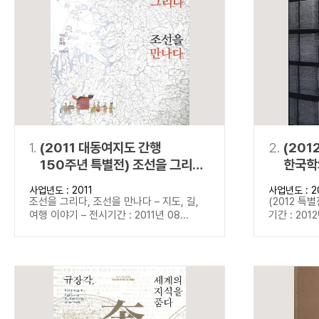
연산자
사용 예
“정조”와 “정약
AND
정조 AND 정약용
색
OR
정조 OR 정약용
“정조” 또는 “정
“정조”가 나온 후
NOT
정조 NOT 정약용
료를 검색
동시에 여러 개의 연산자를 사용할 수 있습니다.
1.
(2011 대동여지도 간행
2.
(201
150주년 특별전) 조선을 그리다,
한국학
조선을 만나다
사업년도 : 2011
사업년도 : 2
조선을 그리다, 조선을 만나다 – 지도, 길,
(2012 특
여행 이야기 – 전시기간 : 2011년 08...
기간 : 2012