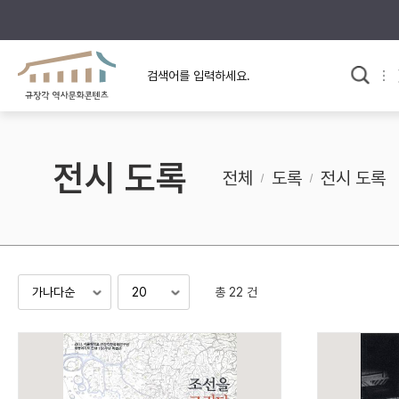
규장각의 어제와 오늘
사료와 문학으로 본
한국사
규장각 칼럼
고전문학 속 옛 사람들
전시 도록
규장각 소개영상
고대
전체
도록
전시 도록
고려
조선 전기
조선 후기
근대
총 22 건
검색하기
다시쓰
검색 연산자 사용안내