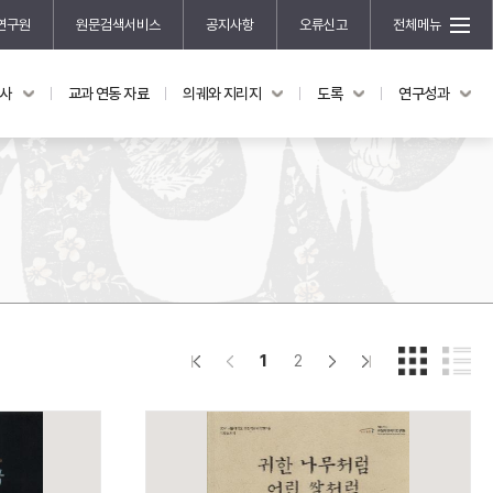
연구원
원문검색서비스
공지사항
오류신고
전체메뉴
국사
교과 연동 자료
의궤와 지리지
도록
연구성과
도록
연구성과
전시 도록
한국학 연구 용역 사업
규장각 소장품 해설
한국학 저술지원 사업
한국학 연구클러스터 사업
한국학 학술대회
신진학자 초청 연구교류 사업
규장각-솔벗 연구비 지원 사업
1
2
규장각-산기 연구비 지원 사업
연구논문
기획연구
홍재 한국학 펠로십 프로그램