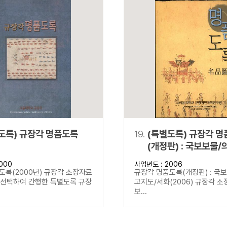
도록) 규장각 명품도록
19.
(특별도록) 규장각 
(개정판) : 국보보물/
고지도/서화
000
사업년도 : 2006
도록(2000년) 규장각 소장자료
규장각 명품도록(개정판) : 국
을 선택하여 간행한 특별도록 규장
고지도/서화(2006) 규장각 소
보...