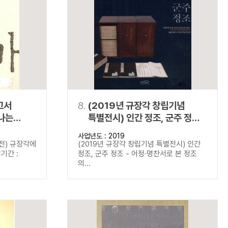
고서
8.
(2019년 규장각 창립기념
나는
특별전시) 인간 정조, 군주 정조 -
어정·명찬서로 본 정조의 삶과
사업년도 : 2019
이상
전) 규장각에
(2019년 규장각 창립기념 특별전시) 인간
기간 :
정조, 군주 정조 - 어정·명찬서로 본 정조
의...