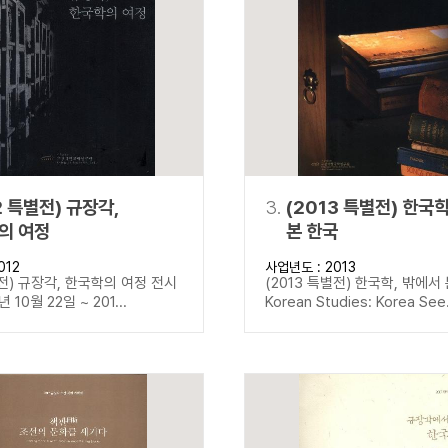
설명
용”이 동시에 포함된 자료를 검
약용”이 포함된 자료를 검색
 “정약용”이 나오지 않는 자
2 특별전) 규장각,
3.
(2013 특별전) 한국
의 여정
본 한국
012
사업년도 : 2013
별전) 규장각, 한국학의 여정 전시
(2013 특별전) 한국학, 밖에서
년 10월 22일 ~ 201...
Korean Studies: Korea See.