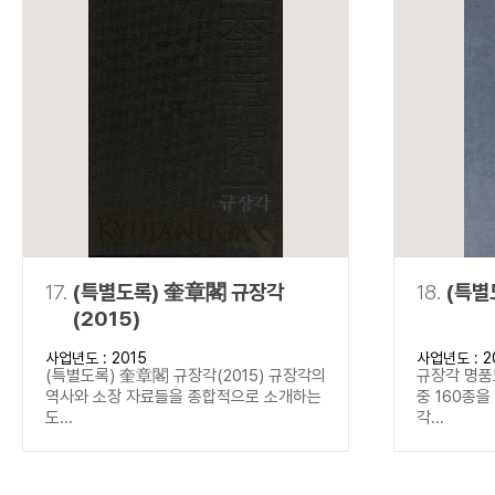
17.
(특별도록) 奎章閣 규장각
18.
(특별
(2015)
사업년도 : 2015
사업년도 : 2
(특별도록) 奎章閣 규장각(2015) 규장각의
규장각 명품
역사와 소장 자료들을 종합적으로 소개하는
중 160종
도...
각...