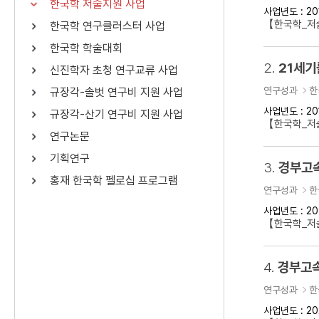
한국학 저술지원 사업
사업년도 : 20
연산자
사용 예
【한국학_저
한국학 연구클러스터 사업
“정조”와 “정약
AND
정조 AND 정약용
한국학 학술대회
색
2.
21세기
신진학자 초청 연구교류 사업
OR
정조 OR 정약용
“정조” 또는 “정
연구성과
한
규장각-솔벗 연구비 지원 사업
“정조”가 나온 후
NOT
정조 NOT 정약용
료를 검색
사업년도 : 20
규장각-산기 연구비 지원 사업
【한국학_저
연구논문
동시에 여러 개의 연산자를 사용할 수 있습니다.
기획연구
3.
경부고속
홍재 한국학 펠로십 프로그램
연구성과
한
사업년도 : 20
【한국학_저
4.
경부고속
연구성과
한
사업년도 : 20