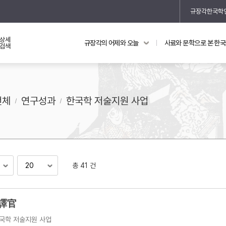
규장각한국학
상세
규장각의 어제와 오늘
사료와 문학으로 본 한
교과 연동 자료
의궤와 지리지
검색
의궤를 통해 본 왕실 생활
지리지 이야기
전체
연구성과
한국학 저술지원 사업
총 41 건
기
 譯官
국학 저술지원 사업