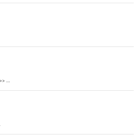
 ...
.