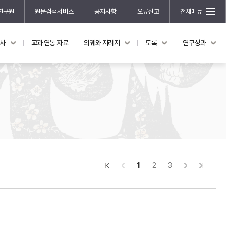
연구원
원문검색서비스
공지사항
오류신고
전체메뉴
국사
교과 연동 자료
의궤와 지리지
도록
연구성과
도록
연구성과
전시 도록
한국학 연구 용역 사업
규장각 소장품 해설
한국학 저술지원 사업
한국학 연구클러스터 사업
한국학 학술대회
신진학자 초청 연구교류 사업
규장각-솔벗 연구비 지원 사업
1
2
3
규장각-산기 연구비 지원 사업
연구논문
기획연구
홍재 한국학 펠로십 프로그램