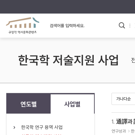
규장각의 어제와 오늘
사료와 문학으로 본
한국사
규장각 칼럼
고전문학 속 옛 사람들
한국학 저술지원 사업
규장각 소개영상
고대
고려
조선 전기
조선 후기
근대
연도별
사업별
검색하기
다시쓰
1.
通譯과
한국학 연구 용역 사업
검색 연산자 사용안내
연구성과
한