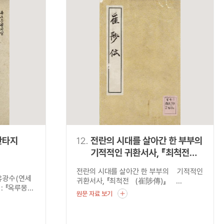
판타지
12.
전란의 시대를 살아간 한 부부의
기적적인 귀환서사, 『최척전
(崔陟傳)』
전란의 시대를 살아간 한 부부의 기적적인
유광수(연세
귀환서사, 『최척전 (崔陟傳)』 ...
『옥루몽...
원문 자료 보기