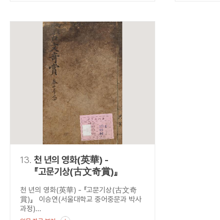
13.
천 년의 영화(英華) -
『고문기상(古文奇賞)』
천 년의 영화(英華) - 『고문기상(古文奇
賞)』 이승연(서울대학교 중어중문과 박사
과정)...