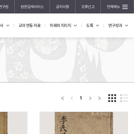
연구원
원문검색서비스
공지사항
오류신고
전체메뉴
국사
교과 연동 자료
의궤와 지리지
도록
연구성과
도록
연구성과
전시 도록
한국학 연구 용역 사업
규장각 소장품 해설
한국학 저술지원 사업
한국학 연구클러스터 사업
한국학 학술대회
신진학자 초청 연구교류 사업
규장각-솔벗 연구비 지원 사업
1
규장각-산기 연구비 지원 사업
연구논문
기획연구
홍재 한국학 펠로십 프로그램