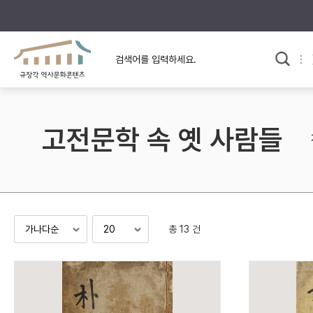
규장각의 어제와 오늘
사료와 문학으로 본
한국사
규장각 칼럼
고전문학 속 옛 사람들
고전문학 속 옛 사람들
규장각 소개영상
고대
고려
조선 전기
조선 후기
근대
총 13 건
검색하기
다시쓰
검색 연산자 사용안내