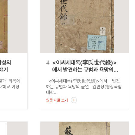
남성의
4.
<이씨세대록(李氏世代錄)>
야기
에서 발견하는 규범과 욕망의
균열
좌절과 회복에
<이씨세대록(李氏世代錄)>에서 발견
대학교 여성
하는 규범과 욕망의 균열 김민정(경상국립
대학...
원문 자료 보기