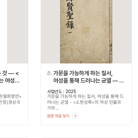
것 ― <
8.
가문을 가능하게 하는 질서,
는 여성의
여성을 통해 드러나는 균열 ― <
소현성록>의 여성 인물과
사업년도 : 2025
가부장제의 작동 방식
<완월회맹연>
가문을 가능하게 하는 질서, 여성을 통해 드
김민정(경상국
러나는 균열 - <소현성록>의 여성 인물과
가부...
원문 자료 보기