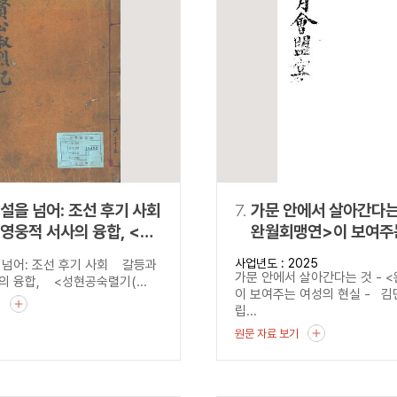
설을 넘어: 조선 후기 사회
7.
가문 안에서 살아간다는 
영웅적 서사의 융합, <
완월회맹연>이 보여주
숙렬기
현실
사업년도 : 2025
 넘어: 조선 후기 사회 갈등과
公淑烈記)>
가문 안에서 살아간다는 것 - 
의 융합, <성현공숙렬기(...
이 보여주는 여성의 현실 - 
기
립...
원문 자료 보기