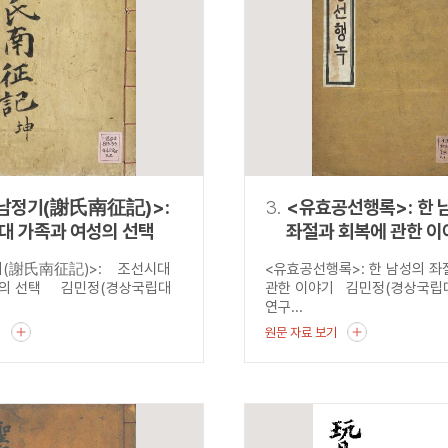
설명
용”이 동시에 포함된 자료를 검
약용”이 포함된 자료를 검색
 “정약용”이 나오지 않는 자
남정기(謝氏南征記)>:
3.
<유효공선행록>: 한 
대 가족과 여성의 선택
좌절과 회복에 관한 이
기(謝氏南征記)>: 조선시대
<유효공선행록>: 한 남성의 
성의 선택 김민정(경상국립대
관한 이야기 김민정(경상국립
연구...
기
원문 자료 보기