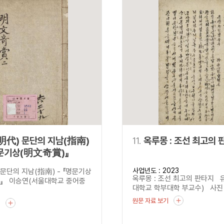
明代) 문단의 지남(指南)
11.
옥루몽 : 조선 최고의 
명문기상(明文奇賞)』
사업년도 : 2023
 문단의 지남(指南) - 『명문기상
옥루몽 : 조선 최고의 판타지 
』 이승연(서울대학교 중어중
대학교 학부대학 부교수) 사진 : 
원문 자료 보기
기