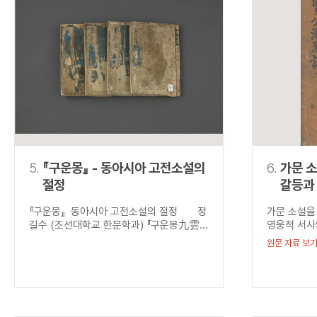
5.
『구운몽』 - 동아시아 고전소설의
6.
가문 소
절정
갈등과 
성현공
『구운몽』 동아시아 고전소설의 절정 정
가문 소설을
(聖賢
길수 (조선대학교 한문학과) 『구운몽九雲...
영웅적 서사
원문 자료 보