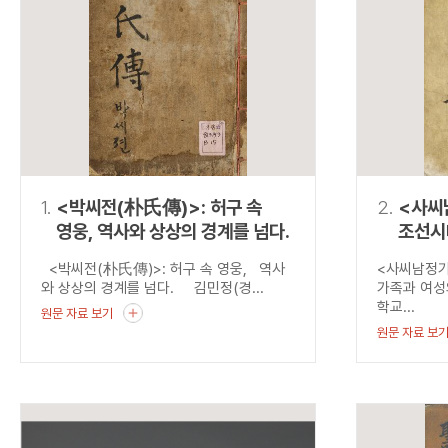
연산자
사용 예
“정조”와 “정약
AND
정조 AND 정약용
색
OR
정조 OR 정약용
“정조” 또는 “정
“정조”가 나온 후
NOT
정조 NOT 정약용
료를 검색
동시에 여러 개의 연산자를 사용할 수 있습니다.
1.
<박씨전(朴氏傳)>: 허구 속
2.
<사씨
영웅, 역사와 상상의 경계를 넘다.
조선시
<박씨전(朴氏傳)>: 허구 속 영웅, 역사
<사씨남정
와 상상의 경계를 넘다. 김민정(경...
가족과 여
학교...
원문 자료 보기
원문 자료 보