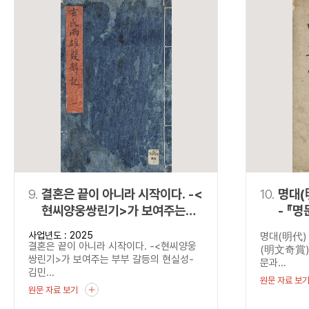
9.
결혼은 끝이 아니라 시작이다. -<
10.
명대(
현씨양웅쌍린기>가 보여주는
- 『
부부 갈등의 현실성-
사업년도 : 2025
명대(明代)
결혼은 끝이 아니라 시작이다. -<현씨양웅
(明文奇賞)
쌍린기>가 보여주는 부부 갈등의 현실성-
문과...
김민...
원문 자료 보
원문 자료 보기