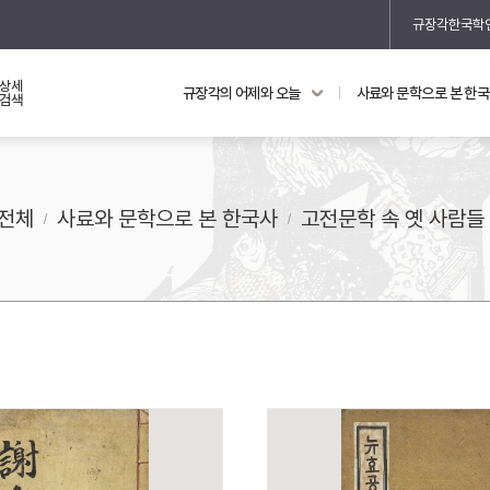
규장각한국학
상세
규장각의 어제와 오늘
사료와 문학으로 본 한
교과 연동 자료
의궤와 지리지
검색
의궤를 통해 본 왕실 생활
지리지 이야기
전체
사료와 문학으로 본 한국사
고전문학 속 옛 사람들
기