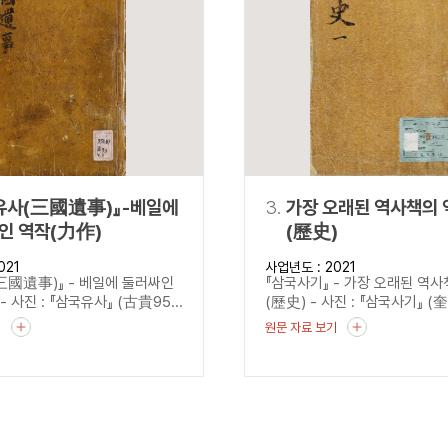
설명
용”이 동시에 포함된 자료를 검
약용”이 포함된 자료를 검색
 “정약용”이 나오지 않는 자
유사(三國遺事)』-베일에
3.
가장 오래된 역사책의 
인 역작(力作)
(歷史)
021
사업년도 : 2021
三國遺事)』 - 베일에 둘러싸인
『삼국사기』 - 가장 오래된 역
 사진 : 『삼국유사』 (古貴95...
(歷史) - 사진 : 『삼국사기』 (奎
기
원문 자료 보기