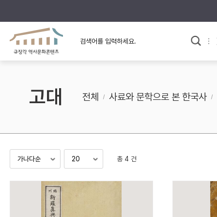
규장각의 어제와 오늘
사료와 문학으로 본
한국사
규장각 칼럼
고전문학 속 옛 사람들
고대
규장각 소개영상
고대
전체
사료와 문학으로 본 한국사
고려
조선 전기
조선 후기
근대
총 4 건
검색하기
다시쓰
검색 연산자 사용안내