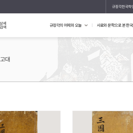
규장각한국학
상세
규장각의 어제와 오늘
사료와 문학으로 본 한
교과 연동 자료
의궤와 지리지
검색
의궤를 통해 본 왕실 생활
지리지 이야기
고대
기