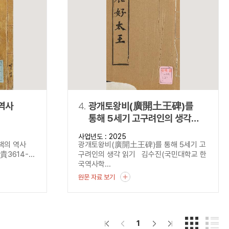
역사
4.
광개토왕비(廣開土王碑)를
통해 5세기 고구려인의 생각
읽기
사업년도 : 2025
사책의 역사
광개토왕비(廣開土王碑)를 통해 5세기 고
貴3614-...
구려인의 생각 읽기 김수진(국민대학교 한
국역사학...
원문 자료 보기
1