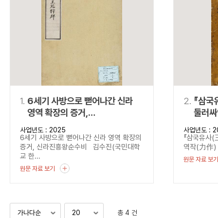
연산자
사용 예
“정조”와 “정약
AND
정조 AND 정약용
색
OR
정조 OR 정약용
“정조” 또는 “정
“정조”가 나온 후
NOT
정조 NOT 정약용
료를 검색
동시에 여러 개의 연산자를 사용할 수 있습니다.
1.
6세기 사방으로 뻗어나간 신라
2.
『삼국
영역 확장의 증거,
둘러싸
신라진흥왕순수비
사업년도 : 2025
사업년도 : 2
6세기 사방으로 뻗어나간 신라 영역 확장의
『삼국유사(
증거, 신라진흥왕순수비 김수진(국민대학
역작(力作) -
교 한...
원문 자료 보
원문 자료 보기
총 4 건