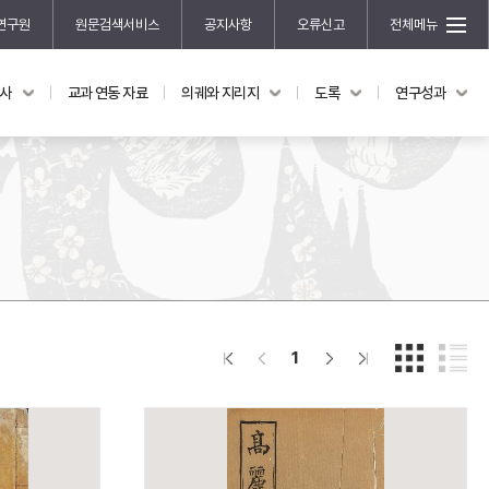
연구원
원문검색서비스
공지사항
오류신고
전체메뉴
국사
교과 연동 자료
의궤와 지리지
도록
연구성과
도록
연구성과
전시 도록
한국학 연구 용역 사업
규장각 소장품 해설
한국학 저술지원 사업
한국학 연구클러스터 사업
한국학 학술대회
신진학자 초청 연구교류 사업
규장각-솔벗 연구비 지원 사업
1
규장각-산기 연구비 지원 사업
연구논문
기획연구
홍재 한국학 펠로십 프로그램