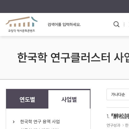
규장각의 어제와 오늘
사료와 문학으로 본
교
한국사
규장각 칼럼
고전문학 속 옛 사람들
한국학 연구클러스터 사
규장각 소개영상
고대
고려
조선 전기
조선 후기
근대
연도별
사업별
검색하기
다시쓰
1.
『醉松詩
한국학 연구 용역 사업
검색 연산자 사용안내
연구성과
한