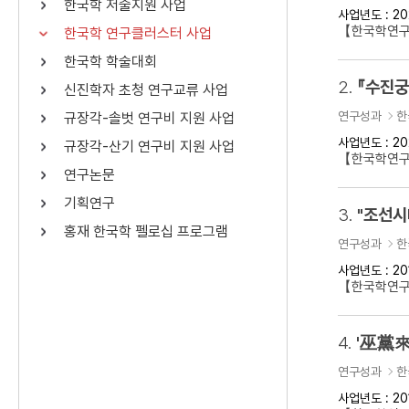
한국학 저술지원 사업
사업년도 : 20
연산자
사용 예
【한국학연구
한국학 연구클러스터 사업
“정조”와 “정약
AND
정조 AND 정약용
한국학 학술대회
색
2.
『수진궁
신진학자 초청 연구교류 사업
OR
정조 OR 정약용
“정조” 또는 “정
연구성과
한
규장각-솔벗 연구비 지원 사업
“정조”가 나온 후
NOT
정조 NOT 정약용
료를 검색
사업년도 : 20
규장각-산기 연구비 지원 사업
【한국학연구
연구논문
동시에 여러 개의 연산자를 사용할 수 있습니다.
기획연구
3.
홍재 한국학 펠로십 프로그램
연구성과
한
사업년도 : 20
【한국학연구클
4.
'巫黨來
연구성과
한
사업년도 : 20