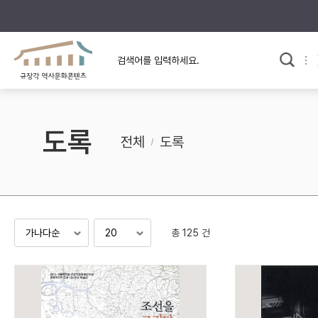
규장각의 어제와 오늘
사료와 문학으로 본
교
한국사
규장각 칼럼
고전문학 속 옛 사람들
도록
규장각 소개영상
고대
전체
도록
고려
조선 전기
조선 후기
근대
총 125 건
검색하기
다시쓰
검색 연산자 사용안내