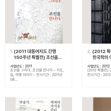
연산자
사용 예
“정조”와 “정약
AND
정조 AND 정약용
색
OR
정조 OR 정약용
“정조” 또는 “정
“정조”가 나온 후
NOT
정조 NOT 정약용
료를 검색
동시에 여러 개의 연산자를 사용할 수 있습니다.
1.
(2011 대동여지도 간행
2.
(2012 
150주년 특별전) 조선을
한국학의 
그리다, 조선을 만나다
사업년도 : 2011
사업년도 : 2012
조선을 그리다, 조선을 만나다 – 지도,
(2012 특별전)
길, 여행 이야기 – 전시기간 : 2011년
전시기간 : 2012년
08...