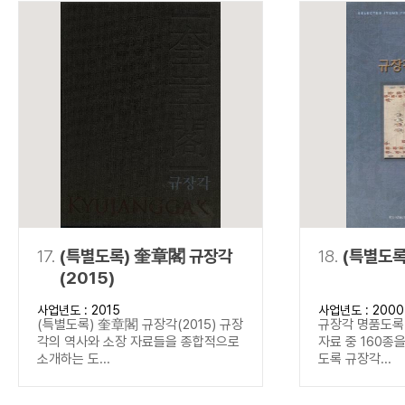
17.
(특별도록) 奎章閣 규장각
18.
(특별도록
(2015)
사업년도 : 2015
사업년도 : 2000
(특별도록) 奎章閣 규장각(2015) 규장
규장각 명품도록(
각의 역사와 소장 자료들을 종합적으로
자료 중 160종
소개하는 도...
도록 규장각...