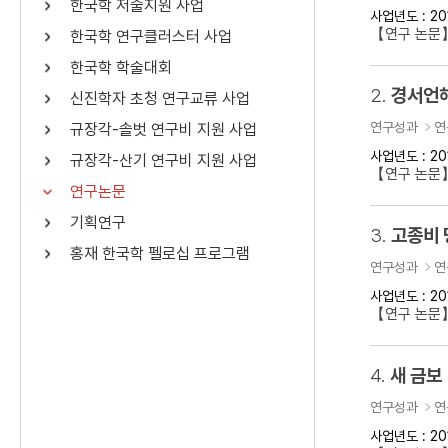
한국학 저술지원 사업
사업년도 : 20
연산자
사용 예
【연구 논문
한국학 연구클러스터 사업
“정조”와 “정약
AND
정조 AND 정약용
한국학 학술대회
색
2.
경서언해
신진학자 초청 연구교류 사업
OR
정조 OR 정약용
“정조” 또는 “정
연구성과
연
규장각-솔벗 연구비 지원 사업
“정조”가 나온 후
NOT
정조 NOT 정약용
료를 검색
사업년도 : 20
규장각-산기 연구비 지원 사업
【연구 논문
연구논문
동시에 여러 개의 연산자를 사용할 수 있습니다.
기획연구
3.
고종비 
홍재 한국학 펠로십 프로그램
연구성과
연
사업년도 : 20
【연구 논문
4.
새 금보
연구성과
연
사업년도 : 20