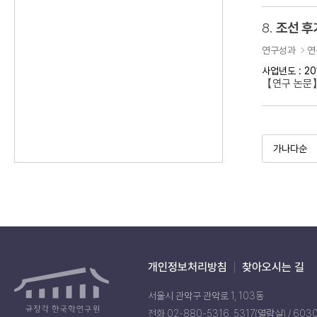
8.
조선 후
연구성과
연
사업년도 : 20
【연구 논문】
개인정보처리방침
찾아오시는 길
서울시 관악구 관악로 1, 103동
전화 02-880-5316, 5317(열람실) / 603