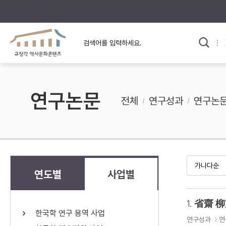
규장각의 어제와 오늘
사료와 문학으로 본
교
한국사
규장각 칼럼
고전문학 속 옛 사람들
연구논문
규장각 소개영상
고대
전체
연구성과
연구논
고려
조선 전기
조선 후기
근대
연도별
사업별
검색하기
다시쓰
1.
省齋 柳
한국학 연구 용역 사업
검색 연산자 사용안내
연구성과
연