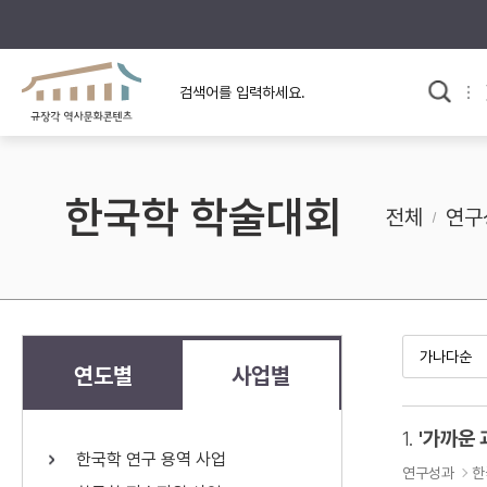
규장각의 어제와 오늘
사료와 문학으로 본
한국사
규장각 칼럼
고전문학 속 옛 사람들
한국학 학술대회
규장각 소개영상
고대
전체
연구
고려
조선 전기
조선 후기
근대
연도별
사업별
검색하기
다시쓰
1.
'가까운 
한국학 연구 용역 사업
검색 연산자 사용안내
연구성과
한