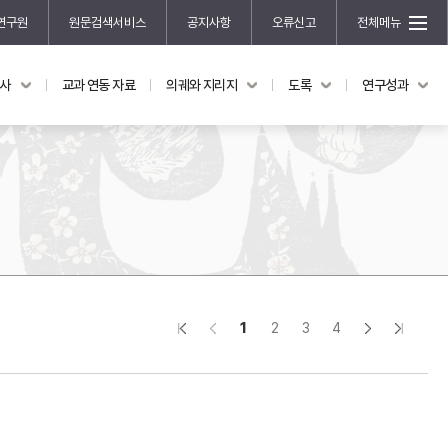
연구원
원문검색서비스
공지사항
오류신고
전체메뉴
국사
교과 연동 자료
의궤와 지리지
도록
연구성과
도록
연구성과
전시 도록
한국학 연구 용역 사업
규장각 소장품 해설
한국학 저술지원 사업
한국학 연구클러스터 사업
한국학 학술대회
신진학자 초청 연구교류 사업
규장각-솔벗 연구비 지원 사업
1
2
3
4
규장각-산기 연구비 지원 사업
연구논문
기획연구
홍재 한국학 펠로십 프로그램