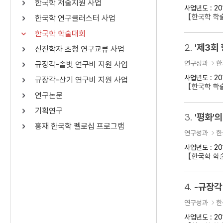
한국학 저술지원 사업
사업년도 : 20
연산자
사용 예
【한국학 학
한국학 연구클러스터 사업
“정조”와 “정약
AND
정조 AND 정약용
한국학 학술대회
색
2.
'제3회
신진학자 초청 연구교류 사업
OR
정조 OR 정약용
“정조” 또는 “정
연구성과
한
규장각-솔벗 연구비 지원 사업
“정조”가 나온 후
NOT
정조 NOT 정약용
료를 검색
사업년도 : 20
규장각-산기 연구비 지원 사업
【한국학 학
연구논문
동시에 여러 개의 연산자를 사용할 수 있습니다.
기획연구
3.
'평화'의
홍재 한국학 펠로십 프로그램
연구성과
한
사업년도 : 20
【한국학 학술
4.
-규장각
연구성과
한
사업년도 : 20