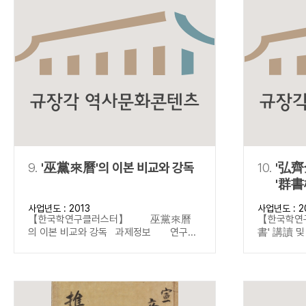
9.
'巫黨來曆'의 이본 비교와 강독
10.
'弘齊
'群書
사업년도 : 2013
사업년도 : 2
【한국학연구클러스터】 巫黨來曆
【한국학연
의 이본 비교와 강독 과제정보 연구...
書' 講讀 