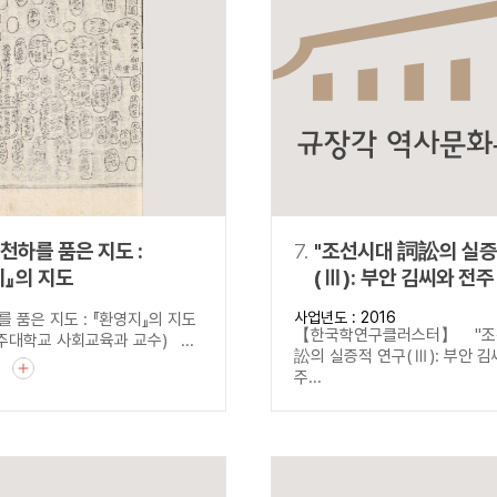
천하를 품은 지도 :
7.
"조선시대 詞訟의 실증
지』의 지도
(Ⅲ): 부안 김씨와 전주 최씨의
산송 자료 강독"
사업년도 : 2016
 품은 지도 : 『환영지』의 지도
【한국학연구클러스터】 "조
대학교 사회교육과 교수) ...
訟의 실증적 연구(Ⅲ): 부안 
기
주...