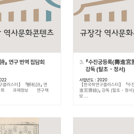
설명
용”이 동시에 포함된 자료를 검
약용”이 포함된 자료를 검색
 “정약용”이 나오지 않는 자
詩』 연구 번역 집담회
3.
『수진궁등록(壽進宮
강독 (탈초・정서)
022
사업년도 : 2020
구클러스터】 『醉松詩』 연
【한국학연구클러스터】 『수
집담회 과제정보 연구책
進宮謄錄)』 강독 (탈초・정
보 ...