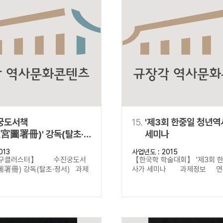
궁도서책
15.
'제3회 한중일 청년
宮圖署冊)' 강독(탈초·
세미나
013
사업년도 : 2015
연구클러스터】 수진궁도서
【한국학 학술대회】 '제3회 
署冊) 강독(탈초·정서) 과제
사가 세미나 과제정보 연구