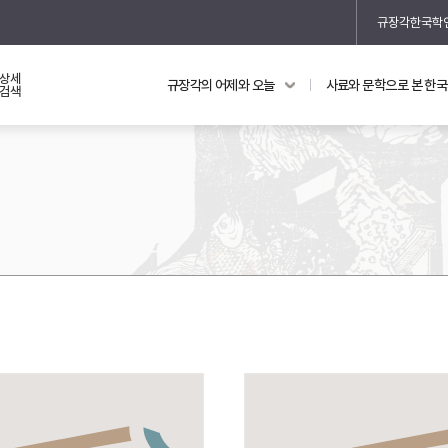
규장각한국학
상세
규장각의 어제와 오늘
사료와 문학으로 본 한
교과 연동 자료
의궤와 지리지
검색
의궤를 통해 본 왕실 생활
지리지 이야기
기