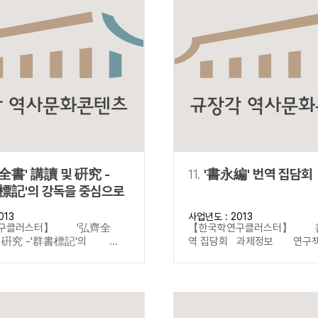
全書' 講讀 및 硏究 -
11.
'書永編' 번역 집담회
標記'의 강독을 중심으로
013
사업년도 : 2013
구클러스터】 '弘齊全
【한국학연구클러스터】 
및 硏究 -'群書標記'의 ...
역 집담회 과제정보 연구책임자