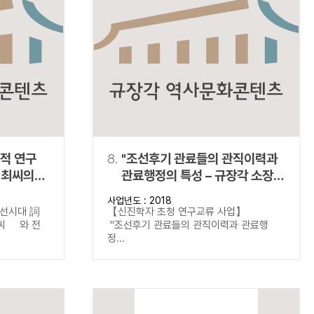
적 연구
8.
"조선후기 관료들의 관직이력과
관료행정의 특성 – 규장각 소장
‘정사책’(政事冊) 자료의 분석을
사업년도 : 2018
중심으로"
선시대 詞
【신진학자 초청 연구교류 사업】
김씨 와 전
"조선후기 관료들의 관직이력과 관료행
정...