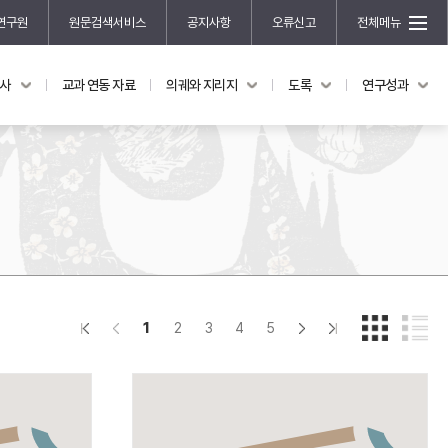
연구원
원문검색서비스
공지사항
오류신고
전체메뉴
국사
교과 연동 자료
의궤와 지리지
도록
연구성과
도록
연구성과
전시 도록
한국학 연구 용역 사업
규장각 소장품 해설
한국학 저술지원 사업
한국학 연구클러스터 사업
한국학 학술대회
신진학자 초청 연구교류 사업
규장각-솔벗 연구비 지원 사업
1
2
3
4
5
규장각-산기 연구비 지원 사업
연구논문
기획연구
홍재 한국학 펠로십 프로그램