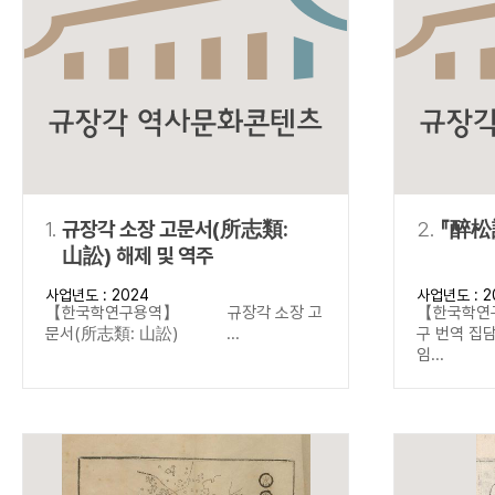
연산자
사용 예
“정조”와 “정약
AND
정조 AND 정약용
색
OR
정조 OR 정약용
“정조” 또는 “정
“정조”가 나온 후
NOT
정조 NOT 정약용
료를 검색
동시에 여러 개의 연산자를 사용할 수 있습니다.
1.
규장각 소장 고문서(所志類:
2.
『醉松
山訟) 해제 및 역주
사업년도 : 2024
사업년도 : 2
【한국학연구용역】 규장각 소장 고
【한국학연
문서(所志類: 山訟) ...
구 번역 
임...