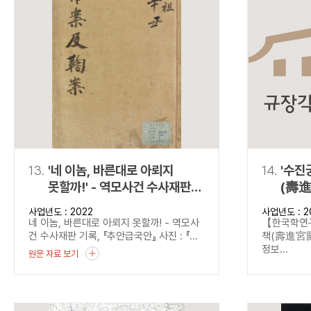
13.
'네 이놈, 바른대로 아뢰지
14.
'수진
못할까!' - 역모사건 수사재판
(壽進
기록, 『추안급국안』
정서)
사업년도 : 2022
사업년도 : 2
네 이놈, 바른대로 아뢰지 못할까! - 역모사
【한국학
건 수사재판 기록, 『추안급국안』 사진 : 『...
책(壽進宮圖
정보...
원문 자료 보기