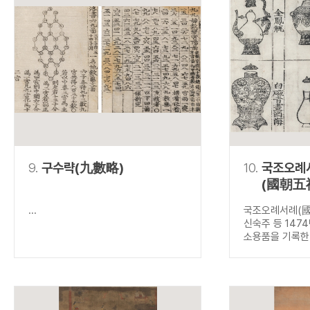
9.
구수략(九數略)
10.
국조오례
(國朝五
...
국조오례서례(國
신숙주 등 147
소용품을 기록한.