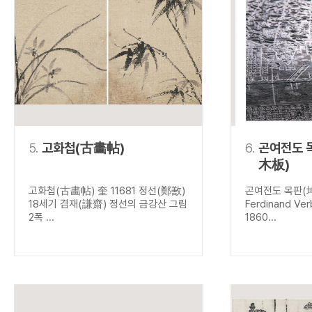
5.
고화첩(古畵帖)
6.
곤여전도 
木板)
고화첩(古畵帖) 奎 11681 정선(鄭敾)
곤여전도 목판(
18세기 겸재(謙齋) 정선의 금강산 그림
Ferdinand V
2폭 ...
1860...