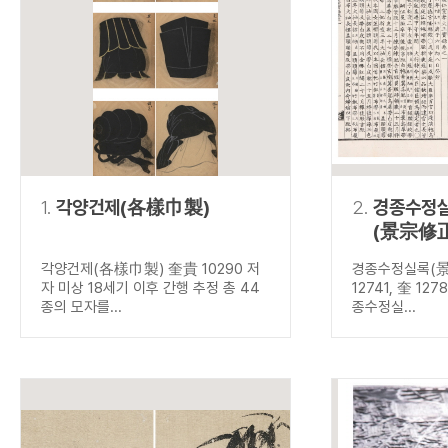
연산자
사용 예
“정조”와 “정약
AND
정조 AND 정약용
색
OR
정조 OR 정약용
“정조” 또는 “정
“정조”가 나온 후
NOT
정조 NOT 정약용
료를 검색
동시에 여러 개의 연산자를 사용할 수 있습니다.
1.
각양건제(各樣巾製)
2.
경종수정
(景宗修
각양건제(各樣巾製) 奎貴 10290 저
경종수정실록(
자 미상 18세기 이후 간행 추정 총 44
12741, 奎 127
종의 모자를...
종수정실...