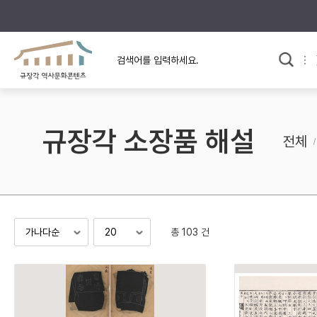
규장각의 어제와 오늘
사료와 문학으로 본
교
한국사
규장각 칼럼
고전문학 속 옛 사람들
규장각 소장품 해설
규장각 소개영상
고대
전체
고려
조선 전기
조선 후기
근대
총 103 건
검색하기
다시쓰
검색 연산자 사용안내