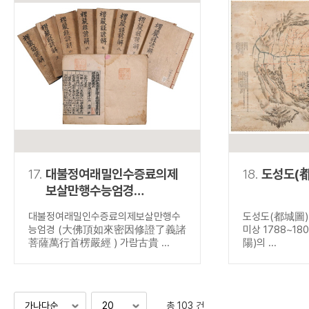
17.
대불정여래밀인수증료의제
18.
도성도(
보살만행수능엄경
(大佛頂如來密因修證了
대불정여래밀인수증료의제보살만행수
도성도(都城圖) 
義諸菩薩萬行首楞嚴經 )
능엄경 (大佛頂如來密因修證了義諸
미상 1788~18
菩薩萬行首楞嚴經 ) 가람古貴 ...
陽)의 ...
총 103 건