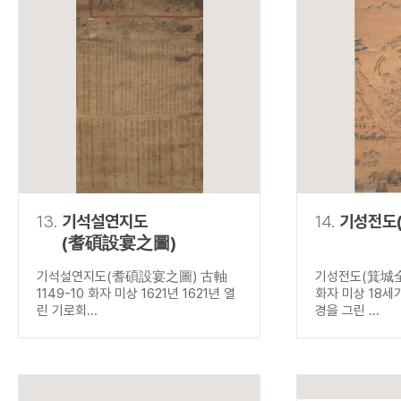
13.
기석설연지도
14.
기성전도
(耆碩設宴之圖)
기석설연지도(耆碩設宴之圖) 古軸
기성전도(箕城全圖
1149-10 화자 미상 1621년 1621년 열
화자 미상 18세
린 기로회...
경을 그린 ...