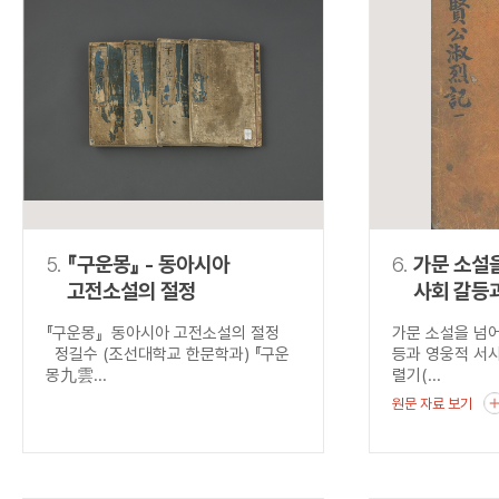
5.
『구운몽』 - 동아시아
6.
가문 소설을
고전소설의 절정
사회 갈등
융합, <
『구운몽』 동아시아 고전소설의 절정
가문 소설을 넘어
(聖賢公
정길수 (조선대학교 한문학과) 『구운
등과 영웅적 서
몽九雲...
렬기(...
원문 자료 보기