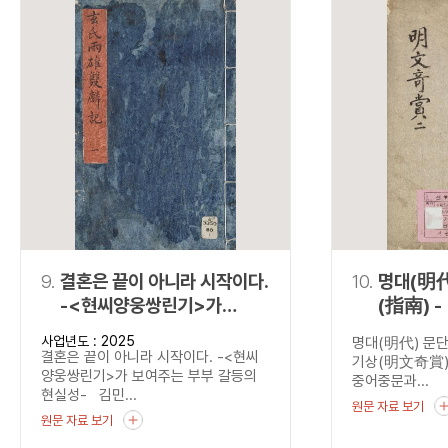
9.
결혼은 끝이 아니라 시작이다.
10.
명대(明代
-<현씨양웅쌍린기>가
(指南) - 『명문기상
보여주는 부부 갈등의
(明文奇
사업년도 : 2025
명대(明代) 문단
현실성-
결혼은 끝이 아니라 시작이다. -<현씨
기상(明文奇賞)
양웅쌍린기>가 보여주는 부부 갈등의
중어중문과...
현실성- 김민...
원문 자료 보기
원문 자료 보기