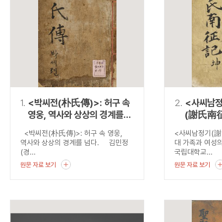
연산자
사용 예
“정조”와 “정약
AND
정조 AND 정약용
색
OR
정조 OR 정약용
“정조” 또는 “정
“정조”가 나온 후
NOT
정조 NOT 정약용
료를 검색
동시에 여러 개의 연산자를 사용할 수 있습니다.
1.
<박씨전(朴氏傳)>: 허구 속
2.
<사씨남
영웅, 역사와 상상의 경계를
(謝氏南征
넘다.
가족과 여
<박씨전(朴氏傳)>: 허구 속 영웅,
<사씨남정기(
역사와 상상의 경계를 넘다. 김민정
대 가족과 여성
(경...
국립대학교...
원문 자료 보기
원문 자료 보기