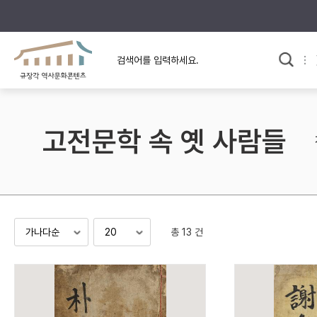
규장각의 어제와 오늘
사료와 문학으로 본
교
한국사
규장각 칼럼
고전문학 속 옛 사람들
고전문학 속 옛 사람들
규장각 소개영상
고대
고려
조선 전기
조선 후기
근대
총 13 건
검색하기
다시쓰
검색 연산자 사용안내