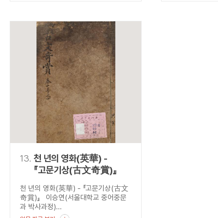
13.
천 년의 영화(英華) -
『고문기상(古文奇賞)』
천 년의 영화(英華) - 『고문기상(古文
奇賞)』 이승연(서울대학교 중어중문
과 박사과정)...