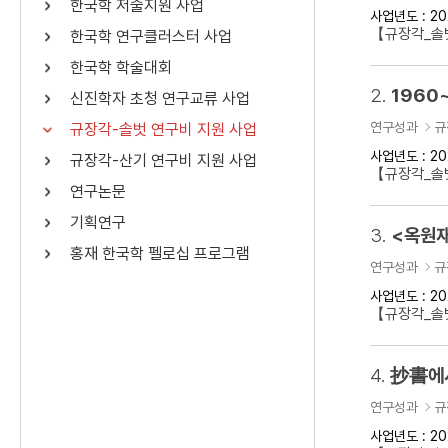
한국학 저술지원 사업
사업년도 : 20
연산자
사용 예
【규장각_솔벗
한국학 연구클러스터 사업
“정조”와 “정약
AND
정조 AND 정약용
한국학 학술대회
색
2.
1960
신진학자 초청 연구교류 사업
OR
정조 OR 정약용
“정조” 또는 “정
연구성과
규
규장각-솔벗 연구비 지원 사업
“정조”가 나온 후
NOT
정조 NOT 정약용
료를 검색
사업년도 : 20
규장각-산기 연구비 지원 사업
【규장각_솔벗
연구논문
동시에 여러 개의 연산자를 사용할 수 있습니다.
기획연구
3.
<옥원재
홍재 한국학 펠로십 프로그램
연구성과
규
사업년도 : 20
【규장각_솔벗
4.
抄書에서
연구성과
규
사업년도 : 20