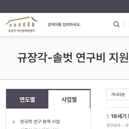
규장각의 어제와 오늘
사료와 문학으로 본
교
한국사
규장각 칼럼
고전문학 속 옛 사람들
규장각-솔벗 연구비 지원
규장각 소개영상
고대
고려
조선 전기
조선 후기
근대
연도별
사업별
검색하기
다시쓰
1.
18세기
한국학 연구 용역 사업
검색 연산자 사용안내
연구성과
규