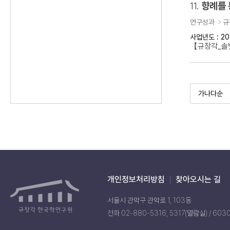
11.
향례를 
연구성과
규
사업년도 : 20
【규장각_솔벗
개인정보처리방침
찾아오시는 길
서울시 관악구 관악로 1, 103동
전화 02-880-5316, 5317(열람실) / 603