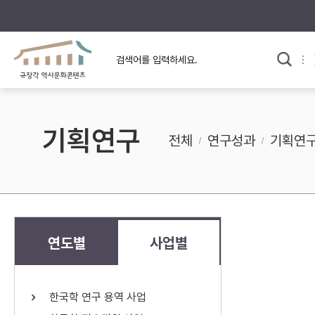
규장각의 어제와 오늘
사료와 문학으로 본
교
한국사
규장각 칼럼
고전문학 속 옛 사람들
기획연구
규장각 소개영상
고대
전체
연구성과
기획연
고려
조선 전기
조선 후기
근대
연도별
사업별
검색하기
다시쓰
한국학 연구 용역 사업
검색 연산자 사용안내