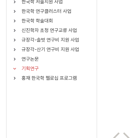
한국학 저술지원 사업
연산자
사용 예
한국학 연구클러스터 사업
“정조”와 “정약
AND
정조 AND 정약용
한국학 학술대회
색
신진학자 초청 연구교류 사업
OR
정조 OR 정약용
“정조” 또는 “정
규장각-솔벗 연구비 지원 사업
“정조”가 나온 후
NOT
정조 NOT 정약용
료를 검색
규장각-산기 연구비 지원 사업
연구논문
동시에 여러 개의 연산자를 사용할 수 있습니다.
기획연구
홍재 한국학 펠로십 프로그램