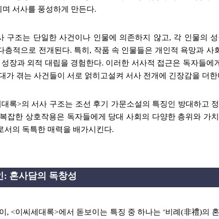
되며 서사를 풍성하게 만든다
.
사 구조는 단일한 사건이나 인물에 의존하지 않고
,
각 인물의 
 다층적으로 전개된다
.
특히
,
작품 속 인물들은 개인적 욕망과 사
 성장과 외적 대립을 경험한다
.
이러한 서사적 접근은 독자들에게
세대가 겪는 사건들이 서로 얽히고설켜 서사 전개에 긴장감을 더
세대록
>
의 서사 구조는 조선 후기 가문소설의 특징인 방대하고 정
 복잡한 상호작용은 독자들에게 당대 사회의 다양한 층위와 가치
로서의 독특한 매력을 배가시킨다
.
인
:
혼사담의 독창성
같이
, <
이씨세대록
>
에서 돋보이는 특징 중 하나는
‘
비례
(
非禮
)
의 