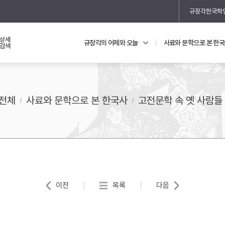
규장각한국학
상세
규장각의 어제와 오늘
사료와 문학으로 본 한
교과 연동 자료
의궤와 지리지
검색
의궤를 통해 본 왕실 생활
지리지 이야기
전체
사료와 문학으로 본 한국사
고전문학 속 옛 사람들
기
이전
목록
다음