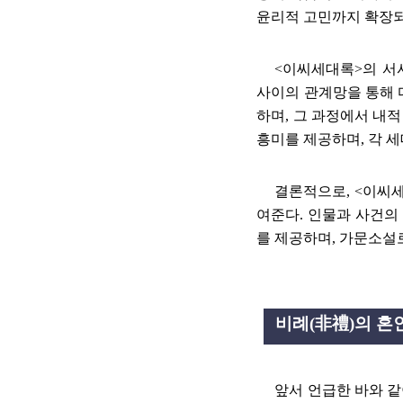
윤리적 고민까지 확장
<
이씨세대록
>
의 서
사이의 관계망을 통해
하며
,
그 과정에서 내적
흥미를 제공하며
,
각 
결론적으로
, <
이씨
여준다
.
인물과 사건의
를 제공하며
,
가문소설
비례
(
非禮
)
의 혼
앞서 언급한 바와 