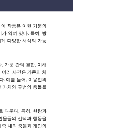
.
이 작품은 이현 가문의
기가 엮여 있다
.
특히
,
방
게 다양한 해석의 가능
라
,
가문 간의 결합
,
이해
 여러 사건은 가문의 체
다
.
예를 들어
,
이몽현의
 가치와 규범의 충돌을
로 다룬다
.
특히
,
한왕과
인물들의 선택과 행동을
가족 내의 충돌과 개인의