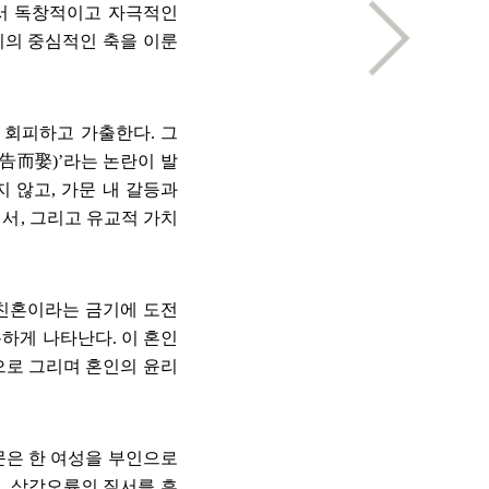
서 독창적이고 자극적인
의 중심적인 축을 이룬
를 회피하고 가출한다
.
그
告而娶
)’
라는 논란이 발
지 않고
,
가문 내 갈등과
질서
,
그리고 유교적 가치
친혼이라는 금기에 도전
분하게 나타난다
.
이 혼인
으로 그리며 혼인의 윤리
문은 한 여성을 부인으로
며
,
삼강오륜의 질서를 흔