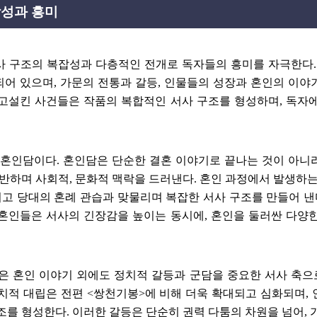
합성과 흥미
사 구조의 복잡성과 다층적인 전개로 독자들의 흥미를 자극한다
되어 있으며
,
가문의 전통과 갈등
,
인물들의 성장과 혼인의 이야
히고설킨 사건들은 작품의 복합적인 서사 구조를 형성하며
,
독자에
 혼인담이다
.
혼인담은 단순한 결혼 이야기로 끝나는 것이 아니
동반하며 사회적
,
문화적 맥락을 드러낸다
.
혼인 과정에서 발생하는
고 당대의 혼례 관습과 맞물리며 복잡한 서사 구조를 만들어 낸
 혼인들은 서사의 긴장감을 높이는 동시에
,
혼인을 둘러싼 다양한
은 혼인 이야기 외에도 정치적 갈등과 군담을 중요한 서사 축으
정치적 대립은 전편
<
쌍천기봉
>
에 비해 더욱 확대되고 심화되며
,
조를 형성한다
.
이러한 갈등은 단순히 권력 다툼의 차원을 넘어
,