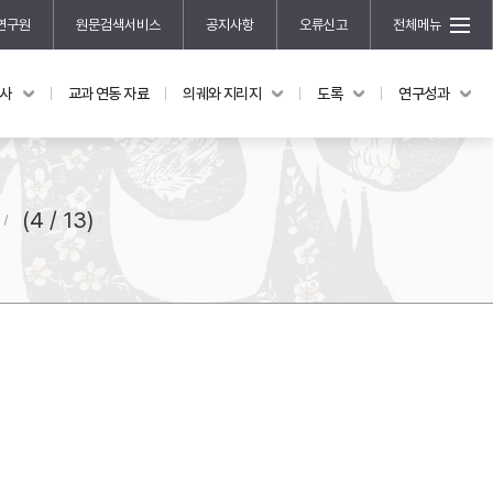
연구원
원문검색서비스
공지사항
오류신고
전체메뉴
국사
교과 연동 자료
의궤와 지리지
도록
연구성과
도록
연구성과
전시 도록
한국학 연구 용역 사업
규장각 소장품 해설
한국학 저술지원 사업
(4 / 13)
한국학 연구클러스터 사업
한국학 학술대회
신진학자 초청 연구교류 사업
규장각-솔벗 연구비 지원 사업
규장각-산기 연구비 지원 사업
연구논문
기획연구
홍재 한국학 펠로십 프로그램