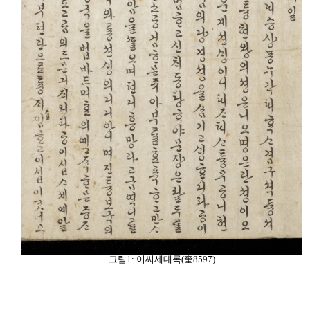
그림
1:
이씨세대록
(
奎
8597)