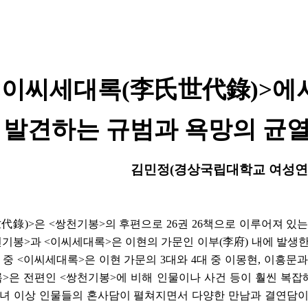
설명
용”이 동시에 포함된 자료를 검
약용”이 포함된 자료를 검색
<
이씨세대록
(
李氏世代錄
)>
에
 “정약용”이 나오지 않는 자
발견하는 규범과 욕망의 균
김민정
(
경상국립대학교 여성연
世代錄
)>
은
<
쌍천기봉
>
의 후편으로
26
권
26
책으로 이루어져 있는
천기봉
>
과
<
이씨세대록
>
은 이현의 가문인 이부
(
李府
)
내에 발생한
 중
<
이씨세대록
>
은 이현 가문의
3
대와
4
대 중 이몽현
,
이흥문과
록
>
은 전편인
<
쌍천기봉
>
에 비해 인물이나 사건 등이 훨씬 복잡
녀 이상 인물들의 혼사담이 펼쳐지면서 다양한 만남과 결연담