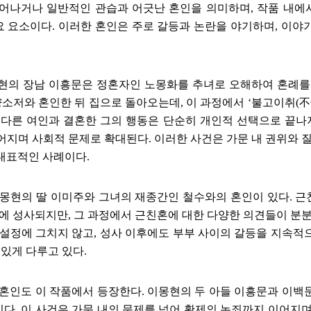
벗어나거나 일반적인 관습과 어긋난 혼인을 의미하며
,
작품 내에
요 요소이다
.
이러한 혼인은 주로 갈등과 논란을 야기하며
,
이야기
현의 장남 이흥문은 정혼자인 노몽화를 추녀로 오해하여 혼례
 양소저와 혼인한 뒤 집으로 돌아오는데
,
이 과정에서
‘
불고이취
(
不
 다른 여인과 결혼한 그의 행동은 단순히 개인적 선택으로 끝나
어지며 사회적 문제로 확대된다
.
이러한 사건은 가문 내 권위와 
 대표적인 사례이다
.
이몽현의 딸 이미주와 그녀의 재종간인 철수와의 혼인이 있다
.
근
끝에 성사되지만
,
그 과정에서 근친혼에 대한 다양한 의견들이 분
 설정에 그치지 않고
,
성사 이후에도 부부 사이의 갈등을 지속적
 있게 다루고 있다
.
 혼인도 이 작품에서 등장한다
.
이몽현의 두 아들 이흥문과 이백
인다
.
이 사건은 가문 내의 문제를 넘어 황제의 논죄까지 이어지