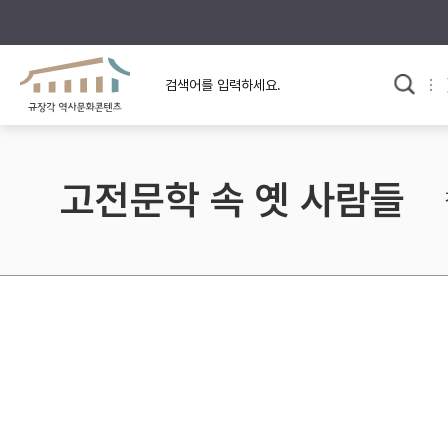
규장각의 어제와 오늘
사료와 문학으로 본
한국사
규장각 칼럼
고전문학 속 옛 사람들
고전문학 속 옛 사람들
규장각 소개영상
고대
고려
조선 전기
조선 후기
근대
검색하기
다시쓰
검색 연산자 사용안내