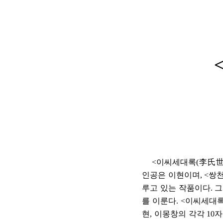
연산자
사용 예
“정조”와 “정약
AND
정조 AND 정약용
색
OR
정조 OR 정약용
“정조” 또는 “정
“정조”가 나온 후
NOT
정조 NOT 정약용
료를 검색
동시에 여러 개의 연산자를 사용할 수 있습니다.
<
이씨세대록
(
李氏
인공은 이현이며
, <
쌍
루고 있는 작품이다
.
그
를 이룬다
. <
이씨세대
현
,
이몽창의 각각
10
자