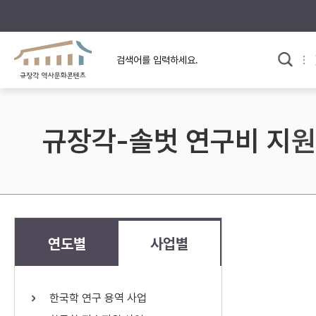
규장각의 어제와 오늘
사료와 문학으로 본
교
한국사
규장각 칼럼
고전문학 속 옛 사람들
규장각-솔벗 연구비 지원
규장각 소개영상
고대
고려
조선 전기
조선 후기
근대
연도별
사업별
검색하기
다시쓰
한국학 연구 용역 사업
검색 연산자 사용안내