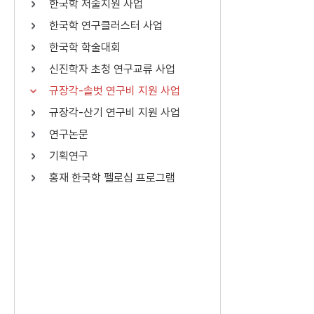
한국학 저술지원 사업
연산자
사용 예
한국학 연구클러스터 사업
“정조”와 “정약
AND
정조 AND 정약용
한국학 학술대회
색
신진학자 초청 연구교류 사업
OR
정조 OR 정약용
“정조” 또는 “정
규장각-솔벗 연구비 지원 사업
“정조”가 나온 후
NOT
정조 NOT 정약용
료를 검색
규장각-산기 연구비 지원 사업
연구논문
동시에 여러 개의 연산자를 사용할 수 있습니다.
기획연구
홍재 한국학 펠로십 프로그램