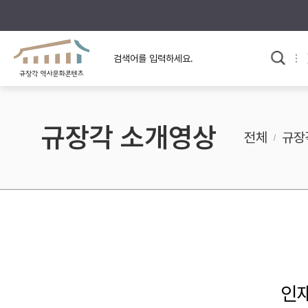
규장각의 어제와 오늘
사료와 문학으로 본
교
한국사
규장각 칼럼
고전문학 속 옛 사람들
규장각 소개영상
규장각 소개영상
고대
전체
규장
고려
조선 전기
조선 후기
근대
검색하기
다시쓰
인
검색 연산자 사용안내