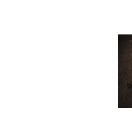
연산자
사용 예
“정조”와 “정약
AND
정조 AND 정약용
색
OR
정조 OR 정약용
“정조” 또는 “정
“정조”가 나온 후
NOT
정조 NOT 정약용
료를 검색
동시에 여러 개의 연산자를 사용할 수 있습니다.