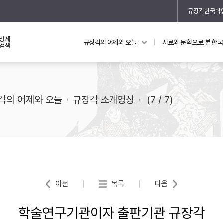
규장각한국학
상세
규장각의 어제와 오늘
사료와 문학으로 본 한
교과 연동 자료
의궤와 지리지
검색
의궤를 통해 본 왕실 생활
지리지 이야기
각의 어제와 오늘
규장각 소개영상
(7 / 7)
기
이전
목록
다음
학술연구기관이자 출판기관 규장각