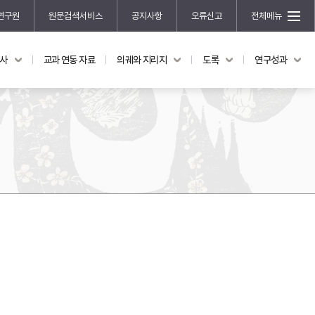
연구원
원문검색서비스
공지사항
오류신고
전체메뉴
국사
교과 연동 자료
의궤와 지리지
도록
연구성과
도록
연구성과
전시 도록
한국학 연구 용역 사업
규장각 소장품 해설
한국학 저술지원 사업
한국학 연구클러스터 사업
한국학 학술대회
신진학자 초청 연구교류 사업
규장각-솔벗 연구비 지원 사업
규장각-산기 연구비 지원 사업
연구논문
기획연구
홍재 한국학 펠로십 프로그램