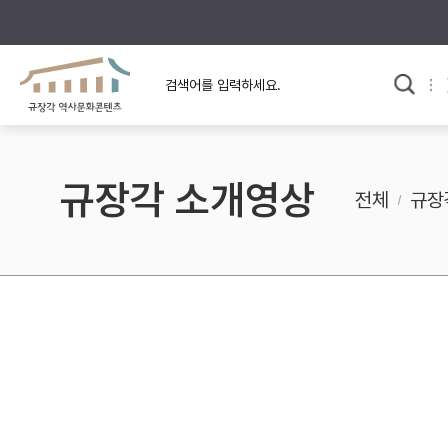
규장각의 어제와 오늘
사료와 문학으로 본
한국사
규장각 칼럼
고전문학 속 옛 사람들
규장각 소개영상
규장각 소개영상
고대
전체
규장
고려
조선 전기
조선 후기
근대
검색하기
다시쓰
검색 연산자 사용안내