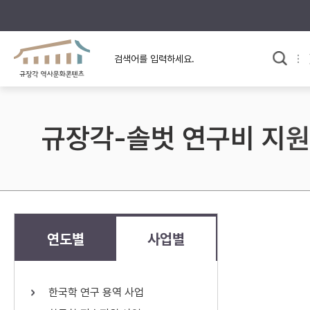
규장각의 어제와 오늘
사료와 문학으로 본
교
한국사
규장각 칼럼
고전문학 속 옛 사람들
규장각-솔벗 연구비 지원
규장각 소개영상
고대
고려
조선 전기
조선 후기
근대
연도별
사업별
검색하기
다시쓰
한국학 연구 용역 사업
검색 연산자 사용안내