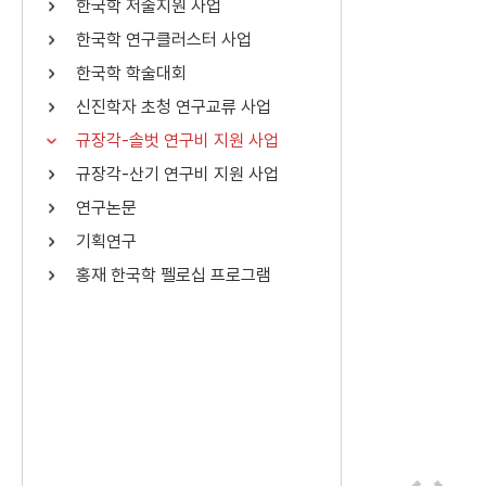
한국학 저술지원 사업
연산자
사용 예
한국학 연구클러스터 사업
“정조”와 “정약
AND
정조 AND 정약용
한국학 학술대회
색
신진학자 초청 연구교류 사업
OR
정조 OR 정약용
“정조” 또는 “정
규장각-솔벗 연구비 지원 사업
“정조”가 나온 후
NOT
정조 NOT 정약용
료를 검색
규장각-산기 연구비 지원 사업
연구논문
동시에 여러 개의 연산자를 사용할 수 있습니다.
기획연구
홍재 한국학 펠로십 프로그램