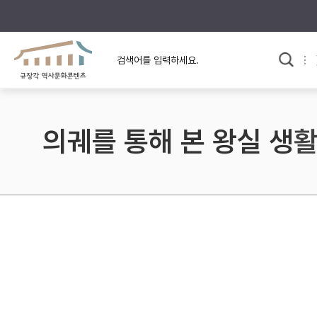
규장각의 어제와 오늘
사료와 문학으로 본
교
한국사
규장각 칼럼
고전문학 속 옛 사람들
의궤를 통해 본 왕실 생
규장각 소개영상
고대
고려
조선 전기
조선 후기
근대
검색하기
다시쓰
검색 연산자 사용안내