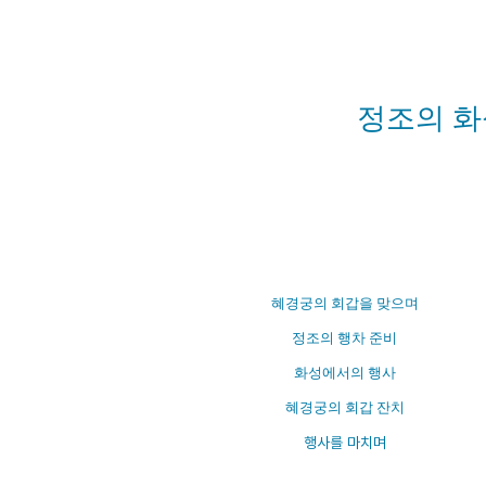
연산자
사용 예
“정조”와 “정약
AND
정조 AND 정약용
색
정조의 
OR
정조 OR 정약용
“정조” 또는 “정
“정조”가 나온 후
NOT
정조 NOT 정약용
료를 검색
동시에 여러 개의 연산자를 사용할 수 있습니다.
혜경궁의 회갑
을 맞으며
정조의 행차 준
비
화성에서의 행
사
혜경궁의 회갑
잔치
행사를 마치며