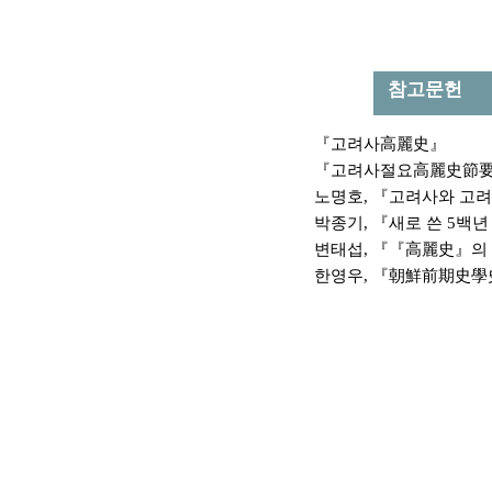
참고문헌
『
고려사
高麗史
』
『
고려사절요
高麗史節
노명호
,
『
고려사와 고려
박종기
,
『
새로 쓴
5
백년
변태섭
,
『『
高麗史
』
한영우
,
『
朝鮮前期史學