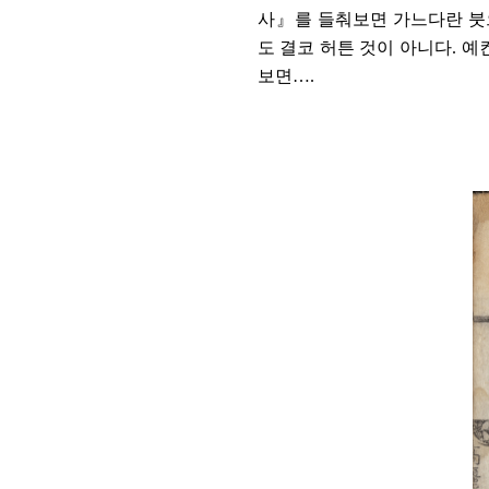
사
』
를 들춰보면 가느다란 붓
도 결코 허튼 것이 아니다
.
예
보면
…
.