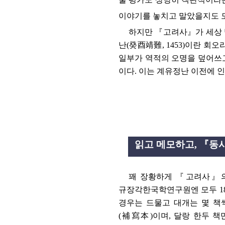
이야기를 놓치고 말았을지도 
하지만
『
고려사
』
가 세상
난
(
癸酉靖難
, 1453)
이란 회오
일부가 역적의 오명을 덮어쓰
이다
.
이는 계유정난 이전에 
읽고 메모하고
,
『
동
꽤 장황하게
『
고려사
』
규장각한국학연구원엔 모두
1
경우는 드물고 대개는 몇 책
(
補寫本
)
이며
,
달랑 한두 책