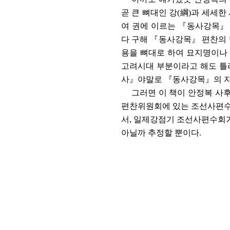
곧 큰 뼈대인 강
(
綱
)
과 세세한
여 권에 이르는
『
동사강목
다 구해
『
동사강목
』
편찬의
용을 뼈대로 하여 묘지명이나
고려시대 부분이라고 해도 틀
사
』
야말로
『
동사강목
』
의 
그러면 이 책이 안정복 사
편찬위원회에 있는 조선사편
서
,
일제강점기 조선사편수회가
아닐까 추정할 뿐이다
.