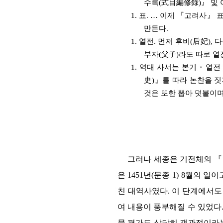
수록
(
式目編修錄
)
』
및 
1.
표
.
…
이제
『
고려사
』
만든다
.
1.
열전
.
먼저 후비
(
后妃
),
다
부자
(
父子
)
라도 따로 열
1.
역대 사서는 본기
・
열전
史
)
』
를 따라 논찬을 
것은 또한 뽑아 덧붙이
그러나 세종은 기전체의
『
은
1451
년
(
문종
1) 8
월의 일이
친 대역사였다
.
이 단계에서도
여 내용이 풍부해질 수 있었다
물 평가도 상당히 객관적이라