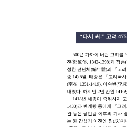
“
다시 써
!”
고려
475
500
년 가까이 버틴 고려를
전
(
鄭道傳
, 1342-1398)
과 정총
(
성한 편년체
(
編年體
)
의
『
고려
종
14) 5
월
,
태종은
『
고려국사
(
南在
, 1351-1419),
이숙번
(
李叔
내렸다
.
하지만
2
년 만인
1416
1418
년 세종이 즉위하자 
1433)
과 변계량 등에게
『
고려
관 등은 공민왕 이후의 기사 
는 원 간섭기 이전엔 짐
(
朕
)
이