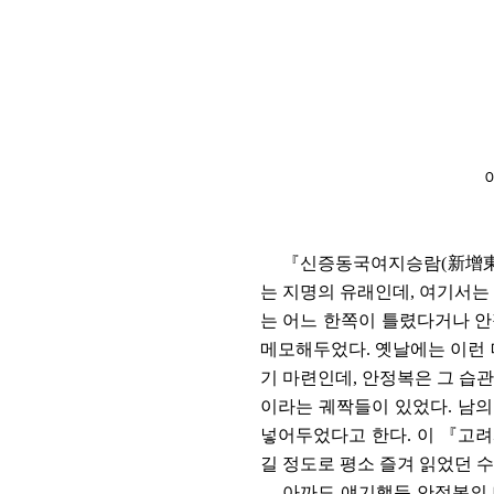
『
신증동국여지승람
(
新增
는 지명의 유래인데
,
여기서는
는 어느 한쪽이 틀렸다거나 안
메모해두었다
.
옛날에는 이런 
기 마련인데
,
안정복은 그 습
이라는 궤짝들이 있었다
.
남의
넣어두었다고 한다
.
이
『
고려
길 정도로 평소 즐겨 읽었던 
아까도 얘기했듯 안정복의 