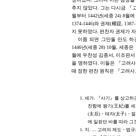
추지 않았다
.
그는 다시금
『
월부터
1442
년
(
세종
24) 8
월에
1374-1446)
와 권제
(
權踶
, 1387
지 못하였다
.
편찬자 권제가 
이쯤 되면 그만둘 만도 하
1446
년
(
세종
28) 10
월
,
세종은
월에 우찬성 김종서
,
이조판서
을 명하였다
.
이들은
『
고려사
때 정한 편찬 원칙은
『
고려사
1.
세가
.
『
사기
』
를 상고하
찬함에 왕기
(
王紀
)
를 
(
太后
)
・
태자
(
太子
)
・
절
에 일컫던 바를 따라 
1.
지
.
…
고려의 제도
・
법규