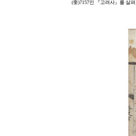
(
奎
)7157
인
『
고려사
』
를 살