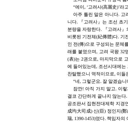
“
에이
, ‘
고려사
(
高麗史
)’
라고
아주 틀린 말은 아니다
.
고
니다
.
『
고려사
』
는 조선 초
분량을 자랑한다
.
『
고려사
』
비롯된 기전체
(
紀傳體
)
다
.
기
인 전
(
傳
)
으로 구성되는 문체
래를 붙였으며
,
고려 국왕
32
(
表
)
는
2
권으로
,
마지막으로 
에 들어있는데
,
조선시대에는 
찬탈했으니 역적이므로
,
이들
“
네
,
그렇군요
.
잘 알겠습니
잠깐
!
아직 가지 말고
.
이렇
결코 간단하게 끝나지 않는다
공조판서 집현전대제학 지경
成均大司成
)
신
(
臣
)
정인지
(
鄭
瑞
, 1390-1453)
였다
.
책임자의 