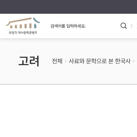
규장각의 어제와 오늘
사료와 문학으로 본
교
한국사
규장각 칼럼
고전문학 속 옛 사람들
고려
규장각 소개영상
고대
전체
사료와 문학으로 본 한국사
고려
조선 전기
조선 후기
근대
검색하기
다시쓰
검색 연산자 사용안내