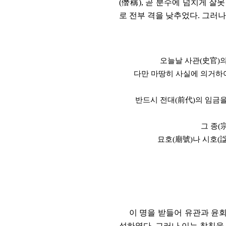
(
僭稱
),
곧 분수에 넘치게 잘못
로 전부 격을 낮추었다
.
그러나
오늘날 사관
(
史官
)
의
다만 마땅히 사실에 의거하
반드시 전대
(
前代
)
의 임금
그 종
(
묘
호
(
廟號
)
나 시호
(
이 명을 받들어 유관과 윤
성하였다
.
그러나 이는 참칭을