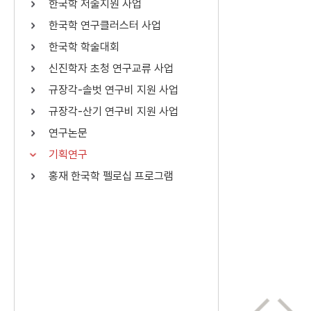
한국학 저술지원 사업
연산자
사용 예
한국학 연구클러스터 사업
“정조”와 “정약
AND
정조 AND 정약용
한국학 학술대회
색
신진학자 초청 연구교류 사업
OR
정조 OR 정약용
“정조” 또는 “정
규장각-솔벗 연구비 지원 사업
“정조”가 나온 후
NOT
정조 NOT 정약용
료를 검색
규장각-산기 연구비 지원 사업
연구논문
동시에 여러 개의 연산자를 사용할 수 있습니다.
기획연구
홍재 한국학 펠로십 프로그램