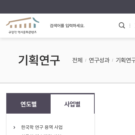
규장각의 어제와 오늘
사료와 문학으로 본
교
한국사
규장각 칼럼
고전문학 속 옛 사람들
기획연구
규장각 소개영상
고대
전체
연구성과
기획연
고려
조선 전기
조선 후기
근대
연도별
사업별
검색하기
다시쓰
한국학 연구 용역 사업
검색 연산자 사용안내