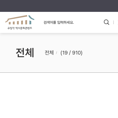
규장각의 어제와 오늘
사료와 문학으로 본
교
한국사
규장각 칼럼
고전문학 속 옛 사람들
전체
규장각 소개영상
고대
전체
(19 / 910)
고려
조선 전기
조선 후기
근대
검색하기
다시쓰
검색 연산자 사용안내