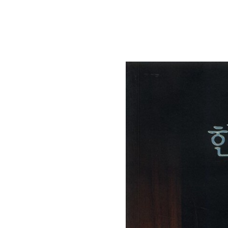
연산자
사용 예
“정조”와 “정약
AND
정조 AND 정약용
색
OR
정조 OR 정약용
“정조” 또는 “정
“정조”가 나온 후
NOT
정조 NOT 정약용
료를 검색
동시에 여러 개의 연산자를 사용할 수 있습니다.